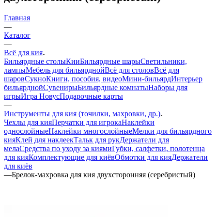
Главная
—
Каталог
—
Всё для кия
Бильярдные столы
Кии
Бильярдные шары
Светильники,
лампы
Мебель для бильярдной
Всё для столов
Всё для
шаров
Сукно
Книги, пособия, видео
Мини-бильярд
Интерьер
бильярдной
Сувениры
Бильярдные комнаты
Наборы для
игры
Игра Новус
Подарочные карты
—
Инструменты для кия (точилки, махровки, др.)
Чехлы для кия
Перчатки для игрока
Наклейки
однослойные
Наклейки многослойные
Мелки для бильярдного
кия
Клей для наклеек
Тальк для рук
Держатели для
мела
Средства по уходу за киями
Губки, салфетки, полотенца
для кия
Комплектующие для киёв
Обмотки для кия
Держатели
для киёв
—
Брелок-махровка для кия двухсторонняя (серебристый)