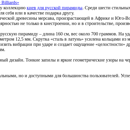
шу коллекцию
киев для русской пирамиды
. Среди шести стильны
я себя или в качестве подарка другу.
тической древесины мерсава, произрастающей в Африке и Юго-В
ярностью не только в киестроении, но и в строительстве, произв
 русскую пирамиду – длина 160 см, вес около 700 граммов. На
етром 12,5 мм. Скрутка «сталь в латунь» усилена кольцами из м
низить вибрации при ударе и создает ощущение «целостности» д
ям.
ый дизайн. Тонкие запилы и яркие геометрические узоры на ч
альными, но и доступными для большинства пользователей. Усп