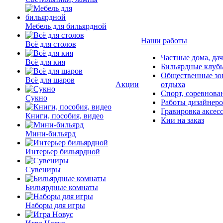
Мебель для бильярдной
Наши работы
Всё для столов
Частные дома, да
Всё для кия
Бильярдные клуб
Общественные зо
Всё для шаров
Акции
отдыха
Спорт, соревнова
Сукно
Работы дизайнер
Гравировка аксес
Книги, пособия, видео
Кии на заказ
Мини-бильярд
Интерьер бильярдной
Сувениры
Бильярдные комнаты
Наборы для игры