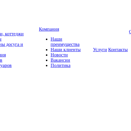
Компания
чи, коттеджи
ы
Наши
ны досуга и
преимущества
Наши клиенты
Услуги
Контакты
ния
Новости
ов
Вакансии
суаров
Политика