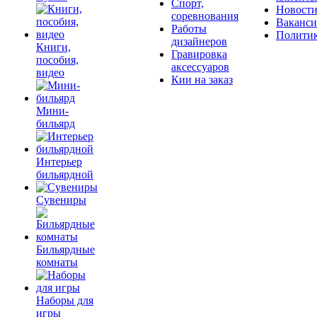
Спорт,
Новост
соревнования
Ваканс
Работы
Полити
дизайнеров
Книги,
Гравировка
пособия,
аксессуаров
видео
Кии на заказ
Мини-
бильярд
Интерьер
бильярдной
Сувениры
Бильярдные
комнаты
Наборы для
игры