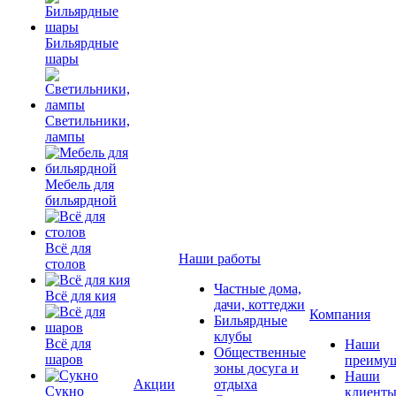
Бильярдные
шары
Светильники,
лампы
Мебель для
бильярдной
Всё для
Наши работы
столов
Частные дома,
Всё для кия
дачи, коттеджи
Компания
Бильярдные
клубы
Всё для
Наши
Общественные
шаров
преимущ
зоны досуга и
Наши
Акции
отдыха
Сукно
клиент