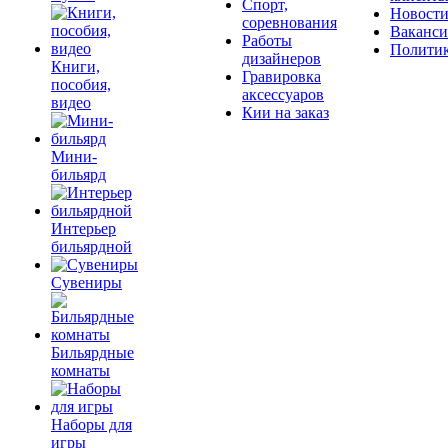
Спорт,
Новост
соревнования
Ваканс
Работы
Полити
дизайнеров
Книги,
Гравировка
пособия,
аксессуаров
видео
Кии на заказ
Мини-
бильярд
Интерьер
бильярдной
Сувениры
Бильярдные
комнаты
Наборы для
игры