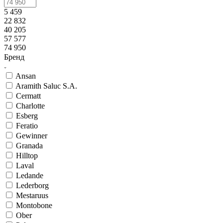
5 459
22 832
40 205
57 577
74 950
Бренд
Ansan
Aramith Saluc S.A.
Cermatt
Charlotte
Esberg
Feratio
Gewinner
Granada
Hilltop
Laval
Ledande
Lederborg
Mestaruus
Montobone
Ober