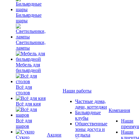
Бильярдные
шары
Светильники,
лампы
Мебель для
бильярдной
Всё для
Наши работы
столов
Частные дома,
Всё для кия
дачи, коттеджи
Компания
Бильярдные
клубы
Всё для
Наши
Общественные
шаров
преимущ
зоны досуга и
Наши
Акции
отдыха
Сукно
клиент