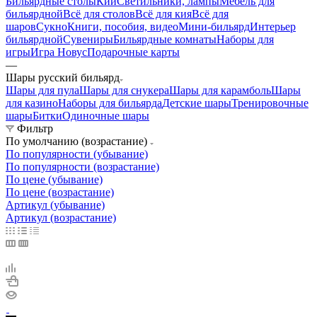
Бильярдные столы
Кии
Светильники, лампы
Мебель для
бильярдной
Всё для столов
Всё для кия
Всё для
шаров
Сукно
Книги, пособия, видео
Мини-бильярд
Интерьер
бильярдной
Сувениры
Бильярдные комнаты
Наборы для
игры
Игра Новус
Подарочные карты
—
Шары русский бильярд
Шары для пула
Шары для снукера
Шары для карамболь
Шары
для казино
Наборы для бильярда
Детские шары
Тренировочные
шары
Битки
Одиночные шары
Фильтр
По умолчанию (возрастание)
По популярности (убывание)
По популярности (возрастание)
По цене (убывание)
По цене (возрастание)
Артикул (убывание)
Артикул (возрастание)