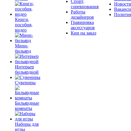
Спорт,
Новост
соревнования
Ваканс
Работы
Полити
дизайнеров
Книги,
Гравировка
пособия,
аксессуаров
видео
Кии на заказ
Мини-
бильярд
Интерьер
бильярдной
Сувениры
Бильярдные
комнаты
Наборы для
игры