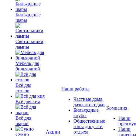
Бильярдные
шары
Светильники,
лампы
Мебель для
бильярдной
Всё для
Наши работы
столов
Частные дома,
Всё для кия
дачи, коттеджи
Компания
Бильярдные
клубы
Всё для
Наши
Общественные
шаров
преимущ
зоны досуга и
Наши
Акции
отдыха
Сукно
клиент