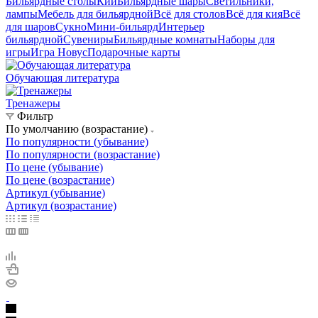
Бильярдные столы
Кии
Бильярдные шары
Светильники,
лампы
Мебель для бильярдной
Всё для столов
Всё для кия
Всё
для шаров
Сукно
Мини-бильярд
Интерьер
бильярдной
Сувениры
Бильярдные комнаты
Наборы для
игры
Игра Новус
Подарочные карты
Обучающая литература
Тренажеры
Фильтр
По умолчанию (возрастание)
По популярности (убывание)
По популярности (возрастание)
По цене (убывание)
По цене (возрастание)
Артикул (убывание)
Артикул (возрастание)