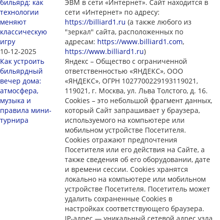
бильярд: как
ЭВМ в сети «Интернет». Сайт находится в
технологии
сети «Интернет» по адресу:
меняют
https://billiard1.ru
(а также любого из
классическую
"зеркал" сайта, расположенных по
игру
адресам:
https://www.billiard1.com
,
10-12-2025
https://www.billiard1.ru
)
Как устроить
Яндекс – Общество с ограниченной
бильярдный
ответственностью «ЯНДЕКС», ООО
вечер дома:
«ЯНДЕКС», ОГРН 1027700229193119021,
атмосфера,
119021, г. Москва, ул. Льва Толстого, д. 16.
музыка и
Cookies – это небольшой фрагмент данных,
правила мини-
который Сайт запрашивает у браузера,
турнира
используемого на компьютере или
мобильном устройстве Посетителя.
Cookies отражают предпочтения
Посетителя или его действия на Сайте, а
также сведения об его оборудовании, дате
и времени сессии. Сookies хранятся
локально на компьютере или мобильном
устройстве Посетителя. Посетитель может
удалить сохраненные Сookies в
настройках соответствующего браузера.
IP-адрес — уникальный сетевой адрес узла