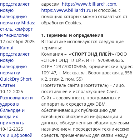
представляет
адресам:
https://www.billiard1.com
,
новую
https://www.billiard1.ru
) и способы, с
бильярдную
помощью которых можно отказаться от
перчатку Midas:
обработки Cookies.
стиль, комфорт
и технологии
1. Термины и определения
12 октября 2025
В Политике используются следующие
Kamui
термины:
представляет
Компания –
«СПОРТ ЭНД ПЛЕЙ»
(ООО
новую
«СПОРТ ЭНД ПЛЕЙ», ИНН 9709090635,
бильярдную
ОГРН 1237700105356, юридический адрес:
перчатку
109147, г. Москва, ул. Воронцовская, д 35б
QuickDry Short
к.2, этаж 2, пом. 55)
Статьи
Посетитель сайта (Посетитель) – лицо,
10-12-2025
посетившее и использующее Сайт.
Разновидности
Сайт – совокупность программных и
ударов в
аппаратных средств для ЭВМ,
бильярде и
обеспечивающих публикацию для
когда их
всеобщего обозрения информации и
применять
данных, объединенных общим целевым
10-12-2025
назначением, посредством технических
VR и цифровой
средств, применяемых для связи между