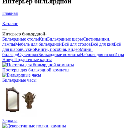
Интерьер бильярдной
Главная
—
Каталог
—
Интерьер бильярдной
Бильярдные столы
Кии
Бильярдные шары
Светильники,
лампы
Мебель для бильярдной
Всё для столов
Всё для кия
Всё
для шаров
Сукно
Книги, пособия, видео
Мини-
бильярд
Сувениры
Бильярдные комнаты
Наборы для игры
Игра
Новус
Подарочные карты
Постеры для бильярдной комнаты
Бильярдные часы
Зеркала