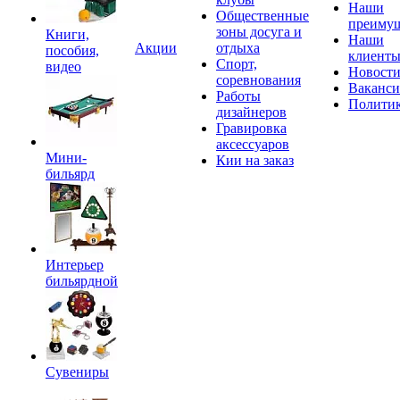
Наши
Общественные
преимущ
зоны досуга и
Книги,
Наши
Акции
отдыха
пособия,
клиент
Спорт,
видео
Новост
соревнования
Ваканс
Работы
Полити
дизайнеров
Гравировка
аксессуаров
Мини-
Кии на заказ
бильярд
Интерьер
бильярдной
Сувениры