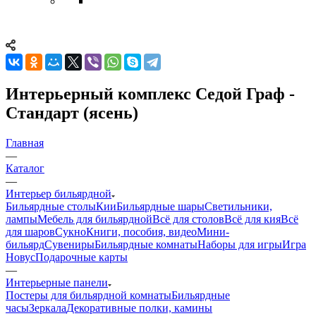
Интерьерный комплекс Седой Граф -
Стандарт (ясень)
Главная
—
Каталог
—
Интерьер бильярдной
Бильярдные столы
Кии
Бильярдные шары
Светильники,
лампы
Мебель для бильярдной
Всё для столов
Всё для кия
Всё
для шаров
Сукно
Книги, пособия, видео
Мини-
бильярд
Сувениры
Бильярдные комнаты
Наборы для игры
Игра
Новус
Подарочные карты
—
Интерьерные панели
Постеры для бильярдной комнаты
Бильярдные
часы
Зеркала
Декоративные полки, камины