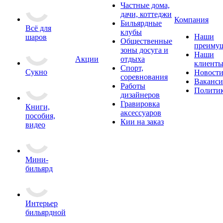
Частные дома,
дачи, коттеджи
Компания
Бильярдные
Всё для
клубы
Наши
шаров
Общественные
преимущ
зоны досуга и
Наши
Акции
отдыха
клиент
Спорт,
Сукно
Новост
соревнования
Ваканс
Работы
Полити
дизайнеров
Гравировка
Книги,
аксессуаров
пособия,
Кии на заказ
видео
Мини-
бильярд
Интерьер
бильярдной