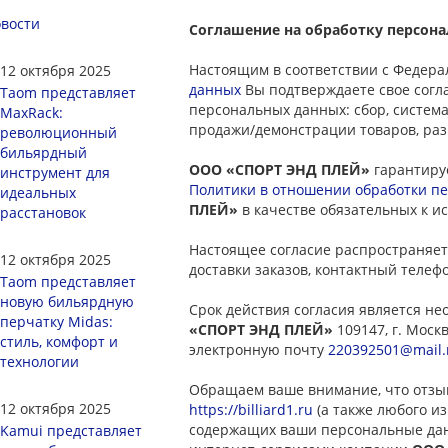
вости
Соглашение на обработку персон
Настоящим в соответствии с Федера
12 октября 2025
данных
Вы подтверждаете свое согл
Taom представляет
персональных данных: сбор, система
MaxRack:
продажи/демонстрации товаров, раз
революционный
бильярдный
ООО «СПОРТ ЭНД ПЛЕЙ»
гарантиру
инструмент для
Политики в отношении обработки п
идеальных
ПЛЕЙ»
в качестве обязательных к 
расстановок
Настоящее согласие распространяет
12 октября 2025
доставки заказов, контактный теле
Taom представляет
новую бильярдную
Срок действия согласия является н
перчатку Midas:
«СПОРТ ЭНД ПЛЕЙ»
109147, г. Москв
стиль, комфорт и
электронную почту
220392501@mail.
технологии
Обращаем ваше внимание, что отзыв
12 октября 2025
https://billiard1.ru
(а также любого из
содержащих ваши персональные дан
Kamui представляет