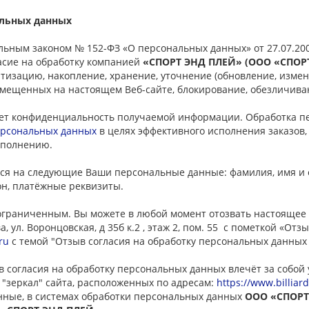
альных данных
льным законом № 152-ФЗ «О персональных данных» от 27.07.20
асие на обработку компанией
«СПОРТ ЭНД ПЛЕЙ» (ООО «СПОРТ
тизацию, накопление, хранение, уточнение (обновление, измен
мещенных на настоящем Веб-сайте, блокирование, обезличива
ет конфиденциальность получаемой информации. Обработка пе
ерсональных данных
в целях эффективного исполнения заказов,
исполнению.
ся на следующие Ваши персональные данные: фамилия, имя и о
фон, платёжные реквизиты.
еограниченным. Вы можете в любой момент отозвать настоящее
а, ул. Воронцовская, д 35б к.2 , этаж 2, пом. 55 с пометкой «О
ru
с темой "Отзыв согласия на обработку персональных данных
 согласия на обработку персональных данных влечёт за собой
 "зеркал" сайта, расположенных по адресам:
https://www.billiar
ные, в системах обработки персональных данных
ООО «СПОРТ