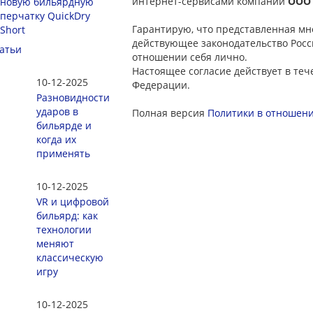
интернет-сервисами компании
ООО
новую бильярдную
перчатку QuickDry
Гарантирую, что представленная мн
Short
действующее законодательство Росс
атьи
отношении себя лично.
Настоящее согласие действует в те
10-12-2025
Федерации.
Разновидности
ударов в
Полная версия
Политики в отношен
бильярде и
когда их
применять
10-12-2025
VR и цифровой
бильярд: как
технологии
меняют
классическую
игру
10-12-2025