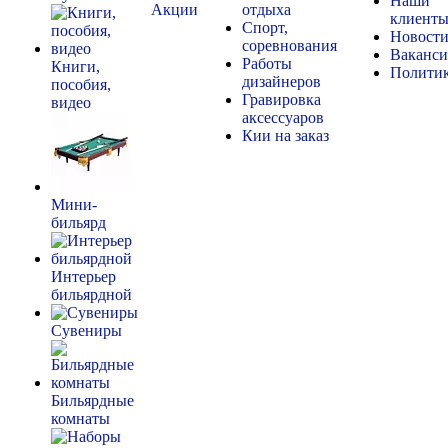
Наши
Акции
отдыха
клиент
Спорт,
Новост
соревнования
Ваканс
Работы
Книги,
Полити
дизайнеров
пособия,
Гравировка
видео
аксессуаров
Кии на заказ
Мини-
бильярд
Интерьер
бильярдной
Сувениры
Бильярдные
комнаты