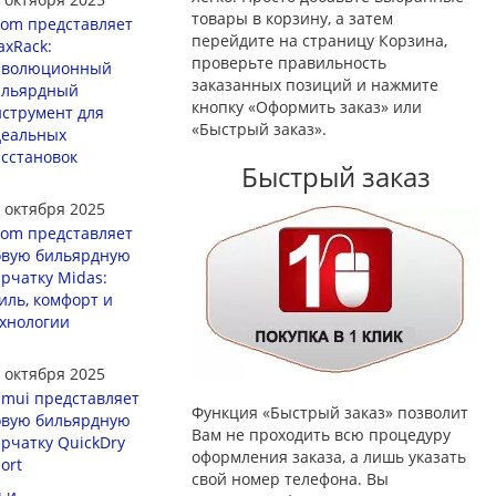
товары в корзину, а затем
om представляет
перейдите на страницу Корзина,
xRack:
проверьте правильность
еволюционный
заказанных позиций и нажмите
ильярдный
кнопку «Оформить заказ» или
струмент для
«Быстрый заказ».
деальных
сстановок
Быстрый заказ
 октября 2025
om представляет
овую бильярдную
рчатку Midas:
иль, комфорт и
хнологии
 октября 2025
mui представляет
Функция «Быстрый заказ» позволит
овую бильярдную
Вам не проходить всю процедуру
рчатку QuickDry
оформления заказа, а лишь указать
ort
свой номер телефона. Вы
ьи