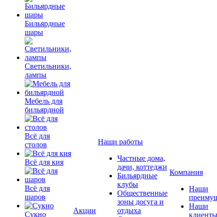
Бильярдные
шары
Светильники,
лампы
Мебель для
бильярдной
Всё для
Наши работы
столов
Частные дома,
Всё для кия
дачи, коттеджи
Компания
Бильярдные
клубы
Всё для
Наши
Общественные
шаров
преимущ
зоны досуга и
Наши
Акции
отдыха
Сукно
клиент