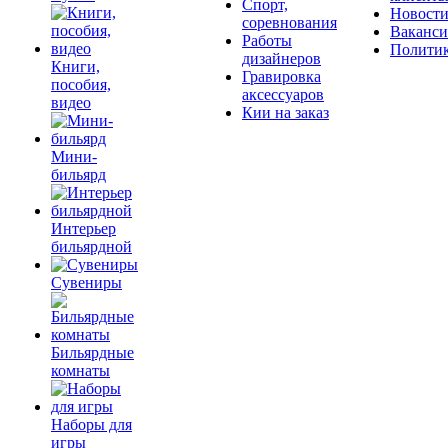
Спорт,
Новост
соревнования
Ваканс
Работы
Полити
дизайнеров
Книги,
Гравировка
пособия,
аксессуаров
видео
Кии на заказ
Мини-
бильярд
Интерьер
бильярдной
Сувениры
Бильярдные
комнаты
Наборы для
игры