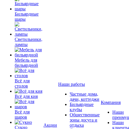
Бильярдные
шары
Светильники,
лампы
Мебель для
бильярдной
Всё для
Наши работы
столов
Частные дома,
Всё для кия
дачи, коттеджи
Компания
Бильярдные
клубы
Всё для
Наши
Общественные
шаров
преимущ
зоны досуга и
Наши
Акции
отдыха
Сукно
клиент