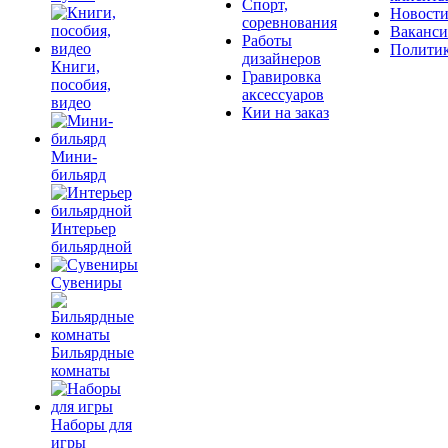
Спорт,
Новост
соревнования
Ваканс
Работы
Полити
дизайнеров
Книги,
Гравировка
пособия,
аксессуаров
видео
Кии на заказ
Мини-
бильярд
Интерьер
бильярдной
Сувениры
Бильярдные
комнаты
Наборы для
игры