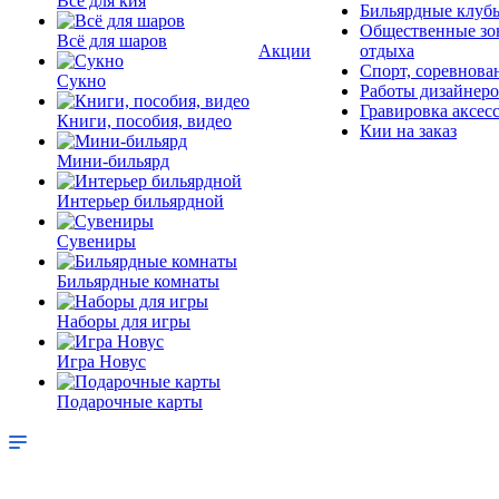
Всё для кия
Бильярдные клуб
Общественные зо
Всё для шаров
Акции
отдыха
Спорт, соревнова
Сукно
Работы дизайнер
Гравировка аксес
Книги, пособия, видео
Кии на заказ
Мини-бильярд
Интерьер бильярдной
Сувениры
Бильярдные комнаты
Наборы для игры
Игра Новус
Подарочные карты