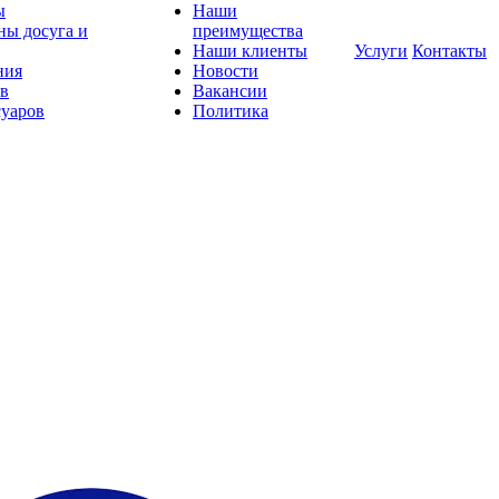
ы
Наши
ны досуга и
преимущества
Наши клиенты
Услуги
Контакты
ния
Новости
ов
Вакансии
суаров
Политика