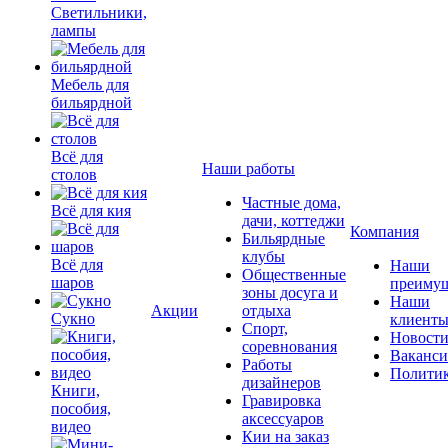
Светильники,
лампы
Мебель для
бильярдной
Всё для
Наши работы
столов
Частные дома,
Всё для кия
дачи, коттеджи
Компания
Бильярдные
клубы
Всё для
Наши
Общественные
шаров
преимущ
зоны досуга и
Наши
Акции
отдыха
Сукно
клиент
Спорт,
Новост
соревнования
Ваканс
Работы
Полити
дизайнеров
Книги,
Гравировка
пособия,
аксессуаров
видео
Кии на заказ