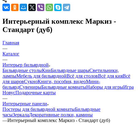
Интерьерный комплекс Маркиз -
Стандарт (дуб)
Главная
—
Каталог
—
Интерьер бильярдной
Бильярдные столы
Кии
Бильярдные шары
Светильники,
лампы
Мебель для бильярдной
Всё для столов
Всё для кия
Всё
для шаров
Сукно
Книги, пособия, видео
Мини-
бильярд
Сувениры
Бильярдные комнаты
Наборы для игры
Игра
Новус
Подарочные карты
—
Интерьерные панели
Постеры для бильярдной комнаты
Бильярдные
часы
Зеркала
Декоративные полки, камины
—
Интерьерный комплекс Маркиз - Стандарт (дуб)