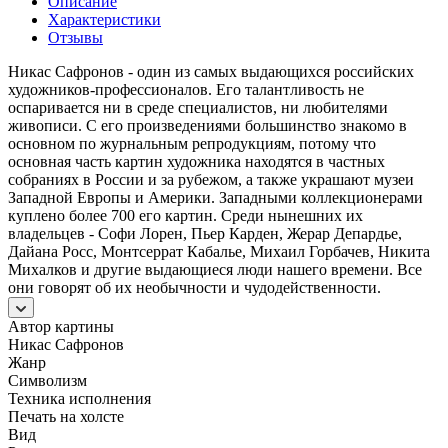
Описание
Характеристики
Отзывы
Никас Сафронов - один из самых выдающихся российских
художников-профессионалов. Его талантливость не
оспаривается ни в среде специалистов, ни любителями
живописи. С его произведениями большинство знакомо в
основном по журнальным репродукциям, потому что
основная часть картин художника находятся в частных
собраниях в России и за рубежом, а также украшают музеи
Западной Европы и Америки. Западными коллекционерами
куплено более 700 его картин. Среди нынешних их
владельцев - Софи Лорен, Пьер Карден, Жерар Депардье,
Дайана Росс, Монтсеррат Кабалье, Михаил Горбачев, Никита
Михалков и другие выдающиеся люди нашего времени. Все
они говорят об их необычности и чудодейственности.
Автор картины
Никас Сафронов
Жанр
Символизм
Техника исполнения
Печать на холсте
Вид