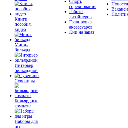
Спорт,
Новост
соревнования
Ваканс
Работы
Полити
дизайнеров
Книги,
Гравировка
пособия,
аксессуаров
видео
Кии на заказ
Мини-
бильярд
Интерьер
бильярдной
Сувениры
Бильярдные
комнаты
Наборы для
игры