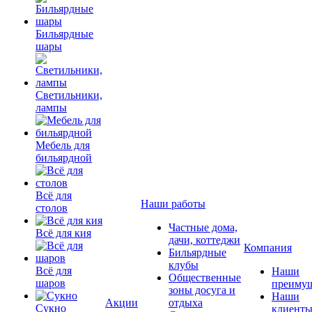
Бильярдные
шары
Светильники,
лампы
Мебель для
бильярдной
Всё для
Наши работы
столов
Частные дома,
Всё для кия
дачи, коттеджи
Компания
Бильярдные
клубы
Всё для
Наши
Общественные
шаров
преимущ
зоны досуга и
Наши
Акции
отдыха
Сукно
клиент