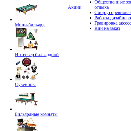
Общественные зо
Акции
отдыха
Спорт, соревнова
Работы дизайнер
Гравировка аксес
Мини-бильярд
Кии на заказ
Интерьер бильярдной
Сувениры
Бильярдные комнаты