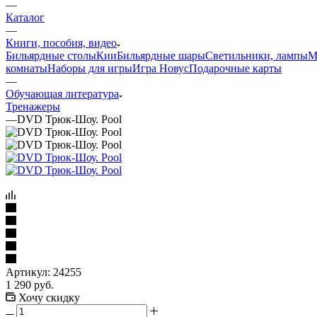
—
Каталог
—
Книги, пособия, видео
Бильярдные столы
Кии
Бильярдные шары
Светильники, лампы
М
комнаты
Наборы для игры
Игра Новус
Подарочные карты
—
Обучающая литература
Тренажеры
—
DVD Трюк-Шоу. Pool
Артикул:
24255
1 290
руб.
Хочу скидку