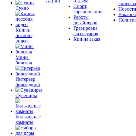
Акции
отдыха
клиент
Спорт,
Сукно
Новост
соревнования
Ваканс
Работы
Полити
дизайнеров
Гравировка
Книги,
аксессуаров
пособия,
Кии на заказ
видео
Мини-
бильярд
Интерьер
бильярдной
Сувениры
Бильярдные
комнаты