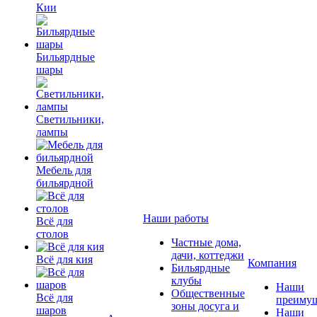
Кии
Бильярдные
шары
Светильники,
лампы
Мебель для
бильярдной
Наши работы
Всё для
столов
Частные дома,
дачи, коттеджи
Всё для кия
Компания
Бильярдные
клубы
Наши
Общественные
Всё для
преимущ
зоны досуга и
шаров
Наши