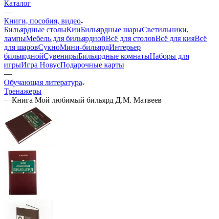
Каталог
—
Книги, пособия, видео
Бильярдные столы
Кии
Бильярдные шары
Светильники,
лампы
Мебель для бильярдной
Всё для столов
Всё для кия
Всё
для шаров
Сукно
Мини-бильярд
Интерьер
бильярдной
Сувениры
Бильярдные комнаты
Наборы для
игры
Игра Новус
Подарочные карты
—
Обучающая литература
Тренажеры
—
Книга Мой любимый бильярд Д.М. Матвеев