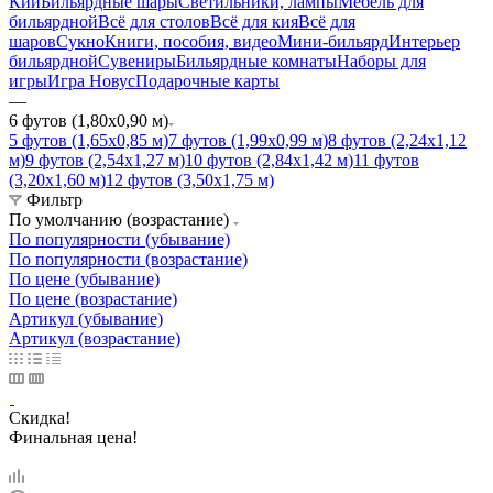
Кии
Бильярдные шары
Светильники, лампы
Мебель для
бильярдной
Всё для столов
Всё для кия
Всё для
шаров
Сукно
Книги, пособия, видео
Мини-бильярд
Интерьер
бильярдной
Сувениры
Бильярдные комнаты
Наборы для
игры
Игра Новус
Подарочные карты
—
6 футов (1,80х0,90 м)
5 футов (1,65х0,85 м)
7 футов (1,99х0,99 м)
8 футов (2,24х1,12
м)
9 футов (2,54х1,27 м)
10 футов (2,84х1,42 м)
11 футов
(3,20х1,60 м)
12 футов (3,50х1,75 м)
Фильтр
По умолчанию (возрастание)
По популярности (убывание)
По популярности (возрастание)
По цене (убывание)
По цене (возрастание)
Артикул (убывание)
Артикул (возрастание)
Скидка!
Финальная цена!