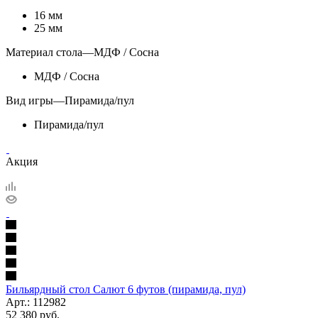
16 мм
25 мм
Материал стола
—
МДФ / Сосна
МДФ / Сосна
Вид игры
—
Пирамида/пул
Пирамида/пул
Акция
Бильярдный стол Салют 6 футов (пирамида, пул)
Арт.: 112982
52 380
руб.