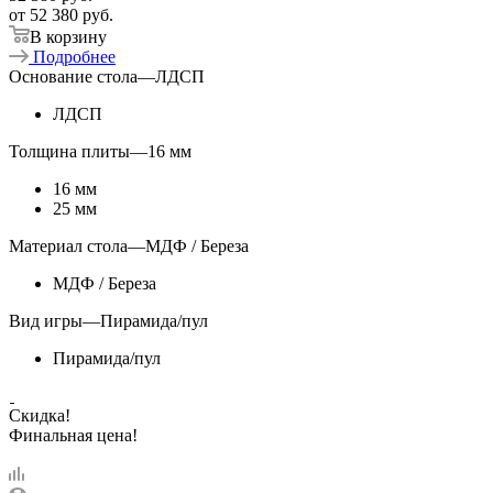
от
52 380 руб.
В корзину
Подробнее
Основание стола
—
ЛДСП
ЛДСП
Толщина плиты
—
16 мм
16 мм
25 мм
Материал стола
—
МДФ / Береза
МДФ / Береза
Вид игры
—
Пирамида/пул
Пирамида/пул
Скидка!
Финальная цена!