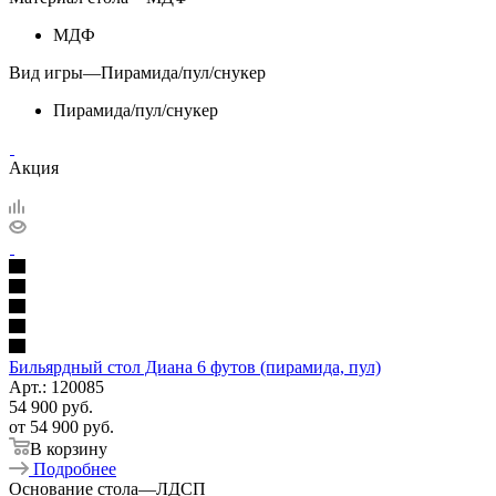
МДФ
Вид игры
—
Пирамида/пул/снукер
Пирамида/пул/снукер
Акция
Бильярдный стол Диана 6 футов (пирамида, пул)
Арт.: 120085
54 900
руб.
от
54 900 руб.
В корзину
Подробнее
Основание стола
—
ЛДСП