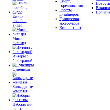
Спорт,
Новост
соревнования
Ваканс
Работы
Полити
дизайнеров
Книги,
Гравировка
пособия,
аксессуаров
видео
Кии на заказ
Мини-
бильярд
Интерьер
бильярдной
Сувениры
Бильярдные
комнаты
Наборы для
игры