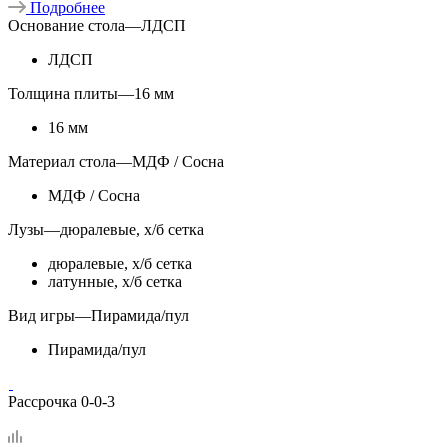
Подробнее
Основание стола
—
ЛДСП
ЛДСП
Толщина плиты
—
16 мм
16 мм
Материал стола
—
МДФ / Сосна
МДФ / Сосна
Лузы
—
дюралевые, х/б сетка
дюралевые, х/б сетка
латунные, х/б сетка
Вид игры
—
Пирамида/пул
Пирамида/пул
Рассрочка 0-0-3