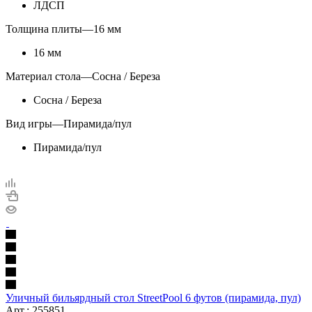
ЛДСП
Толщина плиты
—
16 мм
16 мм
Материал стола
—
Сосна / Береза
Сосна / Береза
Вид игры
—
Пирамида/пул
Пирамида/пул
Уличный бильярдный стол StreetPool 6 футов (пирамида, пул)
Арт.: 255851