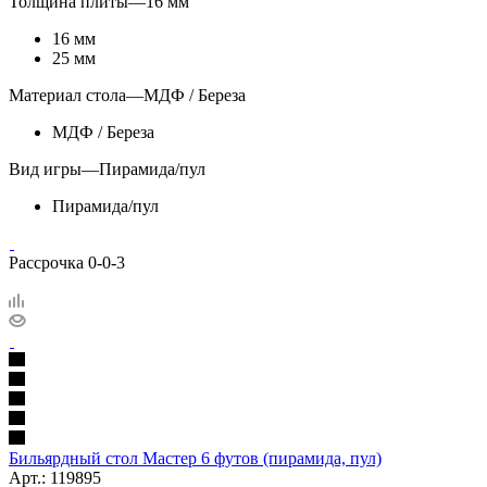
Толщина плиты
—
16 мм
16 мм
25 мм
Материал стола
—
МДФ / Береза
МДФ / Береза
Вид игры
—
Пирамида/пул
Пирамида/пул
Рассрочка 0-0-3
Бильярдный стол Мастер 6 футов (пирамида, пул)
Арт.: 119895