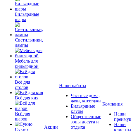
Бильярдные
шары
Светильники,
лампы
Мебель для
бильярдной
Всё для
Наши работы
столов
Частные дома,
Всё для кия
дачи, коттеджи
Компания
Бильярдные
клубы
Всё для
Наши
Общественные
шаров
преимущ
зоны досуга и
Наши
Акции
отдыха
Сукно
клиент