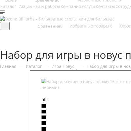
Сравнение
0
Войти
Каталог
Акции
Наши работы
Компания
Услуги
Контакты
Сотруд
Избранные товары
0
Корз
Сравнение
0
Набор для игры в новус 
Главная
Каталог
Игра Новус
Набор для игры в нов
—
—
—