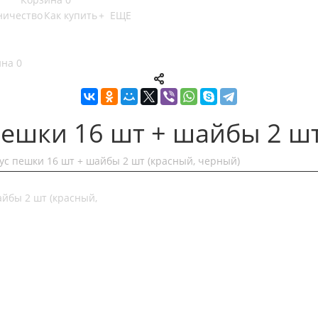
ничество
Как купить
+ ЕЩЕ
ина
0
пешки 16 шт + шайбы 2 ш
ус пешки 16 шт + шайбы 2 шт (красный, черный)