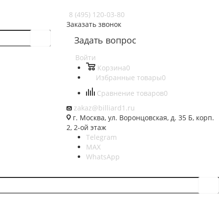
8 (495) 120-03-80
Заказать звонок
Задать вопрос
Войти
Корзина
0
Избранные товары
0
Сравнение товаров
0
zakaz@billiard1.ru
г. Москва, ул. Воронцовская, д. 35 Б, корп.
2, 2-ой этаж
Telegram
MAX
WhatsApp