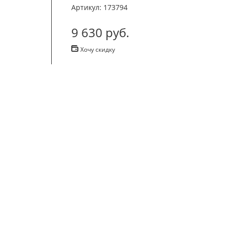
Артикул:
173794
9 630
руб.
Хочу скидку
В корзину
Купить в 1 клик
Цена действительна только для интернет-магазин
Описание
Характеристики
Отзывы
Пешки должны быть изготовлены из дерева (жела
немного закруглены, а верхняя и нижняя поверх
Пешки покрашены в два цвета – красный и черны