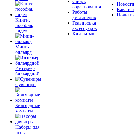
Спорт,
Новост
соревнования
Ваканс
Работы
Полити
дизайнеров
Книги,
Гравировка
пособия,
аксессуаров
видео
Кии на заказ
Мини-
бильярд
Интерьер
бильярдной
Сувениры
Бильярдные
комнаты
Наборы для
игры