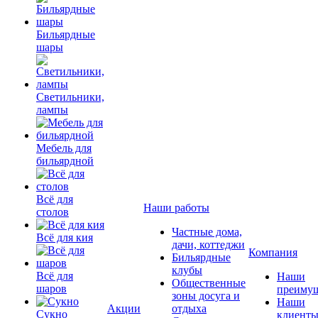
Бильярдные
шары
Светильники,
лампы
Мебель для
бильярдной
Всё для
Наши работы
столов
Частные дома,
Всё для кия
дачи, коттеджи
Компания
Бильярдные
клубы
Всё для
Наши
Общественные
шаров
преимущ
зоны досуга и
Наши
Акции
отдыха
Сукно
клиент