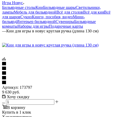
Игра Новус
Бильярдные столы
Кии
Бильярдные шары
Светильники,
лампы
Мебель для бильярдной
Всё для столов
Всё для кия
Всё
для шаров
Сукно
Книги, пособия, видео
Мини-
бильярд
Интерьер бильярдной
Сувениры
Бильярдные
комнаты
Наборы для игры
Подарочные карты
—
Кии для игры в новус круглая ручка (длина 130 см)
Артикул:
173797
9 630
руб.
Хочу скидку
В корзину
Купить в 1 клик
Характеристики