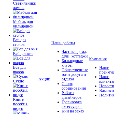
Светильники,
лампы
Мебель для
бильярдной
Всё для
Наши работы
столов
Частные дома,
Всё для кия
дачи, коттеджи
Компания
Бильярдные
клубы
Всё для
Наши
Общественные
шаров
преимущ
зоны досуга и
Наши
Акции
отдыха
Сукно
клиент
Спорт,
Новост
соревнования
Ваканс
Работы
Полити
дизайнеров
Книги,
Гравировка
пособия,
аксессуаров
видео
Кии на заказ