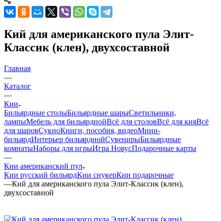
Кий для американского пула Элит-
Классик (клен), двухсоставной
Главная
—
Каталог
—
Кии
Бильярдные столы
Бильярдные шары
Светильники,
лампы
Мебель для бильярдной
Всё для столов
Всё для кия
Всё
для шаров
Сукно
Книги, пособия, видео
Мини-
бильярд
Интерьер бильярдной
Сувениры
Бильярдные
комнаты
Наборы для игры
Игра Новус
Подарочные карты
—
Кии американский пул
Кии русский бильярд
Кии снукер
Кии подарочные
—
Кий для американского пула Элит-Классик (клен),
двухсоставной