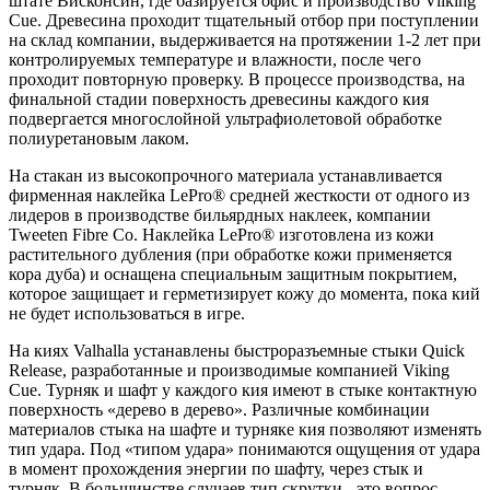
штате Висконсин, где базируется офис и производство Viiking
Cue. Древесина проходит тщательный отбор при поступлении
на склад компании, выдерживается на протяжении 1-2 лет при
контролируемых температуре и влажности, после чего
проходит повторную проверку. В процессе производства, на
финальной стадии поверхность древесины каждого кия
подвергается многослойной ультрафиолетовой обработке
полиуретановым лаком.
На стакан из высокопрочного материала устанавливается
фирменная наклейка LePro® средней жесткости от одного из
лидеров в производстве бильярдных наклеек, компании
Tweeten Fibre Co. Наклейка LePro® изготовлена из кожи
растительного дубления (при обработке кожи применяется
кора дуба) и оснащена специальным защитным покрытием,
которое защищает и герметизирует кожу до момента, пока кий
не будет использоваться в игре.
На киях Valhalla устанавлены быстроразъемные стыки Quick
Release, разработанные и производимые компанией Viking
Cue. Турняк и шафт у каждого кия имеют в стыке контактную
поверхность «дерево в дерево». Различные комбинации
материалов стыка на шафте и турняке кия позволяют изменять
тип удара. Под «типом удара» понимаются ощущения от удара
в момент прохождения энергии по шафту, через стык и
турняк. В большинстве случаев тип скрутки - это вопрос