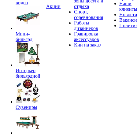
зоны досуга и
видео
Наши
Акции
отдыха
клиент
Спорт,
Новост
соревнования
Ваканс
Работы
Полити
дизайнеров
Мини-
Гравировка
бильярд
аксессуаров
Кии на заказ
Интерьер
бильярдной
Сувениры