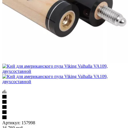
Артикул:
157998
16 760
руб.