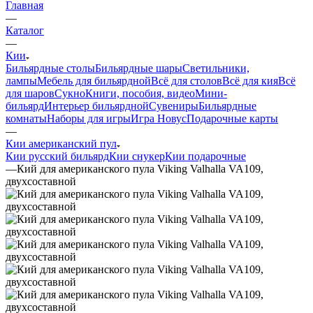
Главная
—
Каталог
—
Кии
Бильярдные столы
Бильярдные шары
Светильники,
лампы
Мебель для бильярдной
Всё для столов
Всё для кия
Всё
для шаров
Сукно
Книги, пособия, видео
Мини-
бильярд
Интерьер бильярдной
Сувениры
Бильярдные
комнаты
Наборы для игры
Игра Новус
Подарочные карты
—
Кии американский пул
Кии русский бильярд
Кии снукер
Кии подарочные
—
Кий для американского пула Viking Valhalla VA109,
двухсоставной