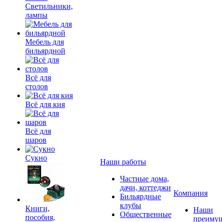
Светильники,
лампы
Мебель для
бильярдной
Всё для
столов
Всё для кия
Всё для
шаров
Сукно
Наши работы
Частные дома,
дачи, коттеджи
Компания
Бильярдные
клубы
Книги,
Наши
Общественные
пособия,
преимущ