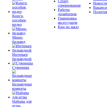
Спорт,
Новост
соревнования
Ваканс
Работы
Полити
дизайнеров
Книги,
Гравировка
пособия,
аксессуаров
видео
Кии на заказ
Мини-
бильярд
Интерьер
бильярдной
Сувениры
Бильярдные
комнаты
Наборы для
игры