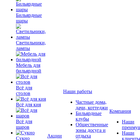
Бильярдные
шары
Светильники,
лампы
Мебель для
бильярдной
Всё для
Наши работы
столов
Частные дома,
Всё для кия
дачи, коттеджи
Компания
Бильярдные
клубы
Всё для
Наши
Общественные
шаров
преимущ
зоны досуга и
Наши
Акции
отдыха
Сукно
клиент