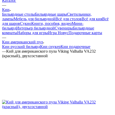
Каталог
—
Кии
Бильярдные столы
Бильярдные шары
Светильники,
лампы
Мебель для бильярдной
Всё для столов
Всё для кия
Всё
для шаров
Сукно
Книги, пособия, видео
Мини-
бильярд
Интерьер бильярдной
Сувениры
Бильярдные
комнаты
Наборы для игры
Игра Новус
Подарочные карты
—
Кии американский пул
Кии русский бильярд
Кии снукер
Кии подарочные
—
Кий для американского пула Viking Valhalla VA232
(красный), двухсоставной