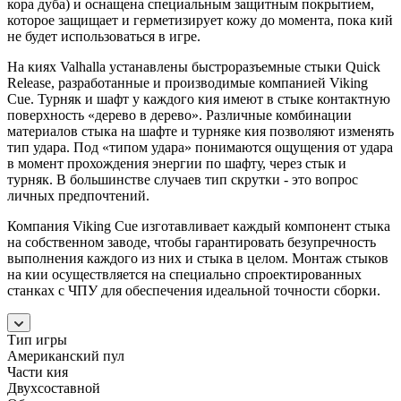
кора дуба) и оснащена специальным защитным покрытием,
которое защищает и герметизирует кожу до момента, пока кий
не будет использоваться в игре.
На киях Valhalla устанавлены быстроразъемные стыки Quick
Release, разработанные и производимые компанией Viking
Cue. Турняк и шафт у каждого кия имеют в стыке контактную
поверхность «дерево в дерево». Различные комбинации
материалов стыка на шафте и турняке кия позволяют изменять
тип удара. Под «типом удара» понимаются ощущения от удара
в момент прохождения энергии по шафту, через стык и
турняк. В большинстве случаев тип скрутки - это вопрос
личных предпочтений.
Компания Viking Cue изготавливает каждый компонент стыка
на собственном заводе, чтобы гарантировать безупречность
выполнения каждого из них и стыка в целом. Монтаж стыков
на кии осуществляется на специально спроектированных
станках с ЧПУ для обеспечения идеальной точности сборки.
Тип игры
Американский пул
Части кия
Двухсоставной