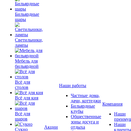
Бильярдные
шары
Светильники,
лампы
Мебель для
бильярдной
Всё для
Наши работы
столов
Частные дома,
Всё для кия
дачи, коттеджи
Компания
Бильярдные
клубы
Всё для
Наши
Общественные
шаров
преимущ
зоны досуга и
Наши
Акции
отдыха
Сукно
клиент