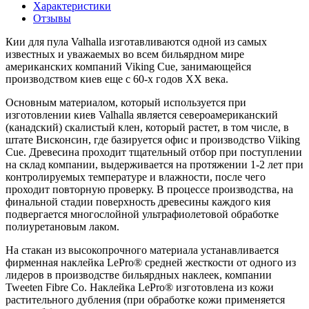
Характеристики
Отзывы
Кии для пула Valhalla изготавливаются одной из самых
известных и уважаемых во всем бильярдном мире
американских компаний Viking Cue, занимающейся
производством киев еще с 60-х годов ХХ века.
Основным материалом, который используется при
изготовлении киев Valhalla является североамериканский
(канадский) скалистый клен, который растет, в том числе, в
штате Висконсин, где базируется офис и производство Viiking
Cue. Древесина проходит тщательный отбор при поступлении
на склад компании, выдерживается на протяжении 1-2 лет при
контролируемых температуре и влажности, после чего
проходит повторную проверку. В процессе производства, на
финальной стадии поверхность древесины каждого кия
подвергается многослойной ультрафиолетовой обработке
полиуретановым лаком.
На стакан из высокопрочного материала устанавливается
фирменная наклейка LePro® средней жесткости от одного из
лидеров в производстве бильярдных наклеек, компании
Tweeten Fibre Co. Наклейка LePro® изготовлена из кожи
растительного дубления (при обработке кожи применяется