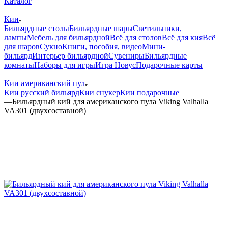
Каталог
—
Кии
Бильярдные столы
Бильярдные шары
Светильники,
лампы
Мебель для бильярдной
Всё для столов
Всё для кия
Всё
для шаров
Сукно
Книги, пособия, видео
Мини-
бильярд
Интерьер бильярдной
Сувениры
Бильярдные
комнаты
Наборы для игры
Игра Новус
Подарочные карты
—
Кии американский пул
Кии русский бильярд
Кии снукер
Кии подарочные
—
Бильярдный кий для американского пула Viking Valhalla
VA301 (двухсоставной)