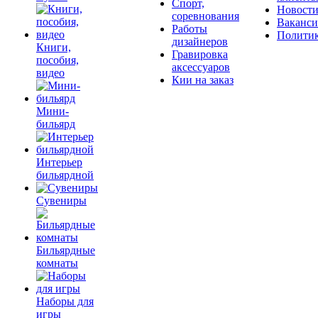
Спорт,
Новост
соревнования
Ваканс
Работы
Полити
дизайнеров
Книги,
Гравировка
пособия,
аксессуаров
видео
Кии на заказ
Мини-
бильярд
Интерьер
бильярдной
Сувениры
Бильярдные
комнаты
Наборы для
игры