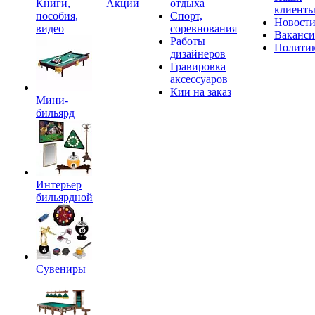
Книги,
Акции
отдыха
клиент
пособия,
Спорт,
Новост
видео
соревнования
Ваканс
Работы
Полити
дизайнеров
Гравировка
аксессуаров
Кии на заказ
Мини-
бильярд
Интерьер
бильярдной
Сувениры