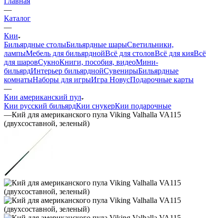
Главная
—
Каталог
—
Кии
Бильярдные столы
Бильярдные шары
Светильники,
лампы
Мебель для бильярдной
Всё для столов
Всё для кия
Всё
для шаров
Сукно
Книги, пособия, видео
Мини-
бильярд
Интерьер бильярдной
Сувениры
Бильярдные
комнаты
Наборы для игры
Игра Новус
Подарочные карты
—
Кии американский пул
Кии русский бильярд
Кии снукер
Кии подарочные
—
Кий для американского пула Viking Valhalla VA115
(двухсоставной, зеленый)