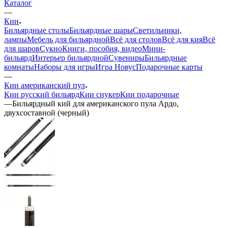
Каталог
—
Кии
Бильярдные столы
Бильярдные шары
Светильники,
лампы
Мебель для бильярдной
Всё для столов
Всё для кия
Всё
для шаров
Сукно
Книги, пособия, видео
Мини-
бильярд
Интерьер бильярдной
Сувениры
Бильярдные
комнаты
Наборы для игры
Игра Новус
Подарочные карты
—
Кии американский пул
Кии русский бильярд
Кии снукер
Кии подарочные
—
Бильярдный кий для американского пула Ардо,
двухсоставной (черный)