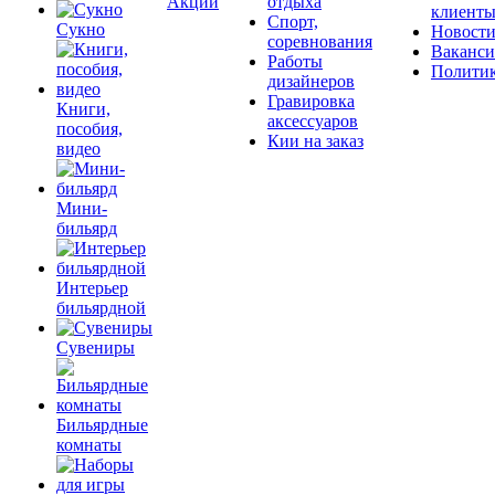
Акции
отдыха
клиент
Спорт,
Сукно
Новост
соревнования
Ваканс
Работы
Полити
дизайнеров
Гравировка
Книги,
аксессуаров
пособия,
Кии на заказ
видео
Мини-
бильярд
Интерьер
бильярдной
Сувениры
Бильярдные
комнаты