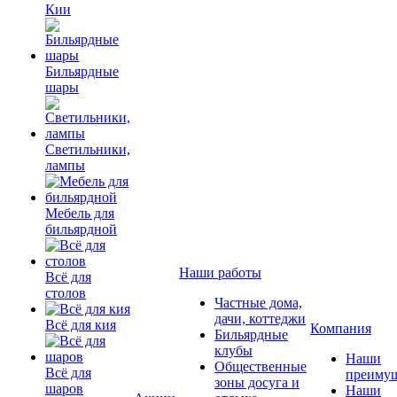
Кии
Бильярдные
шары
Светильники,
лампы
Мебель для
бильярдной
Наши работы
Всё для
столов
Частные дома,
дачи, коттеджи
Всё для кия
Компания
Бильярдные
клубы
Наши
Общественные
Всё для
преимущ
зоны досуга и
шаров
Наши