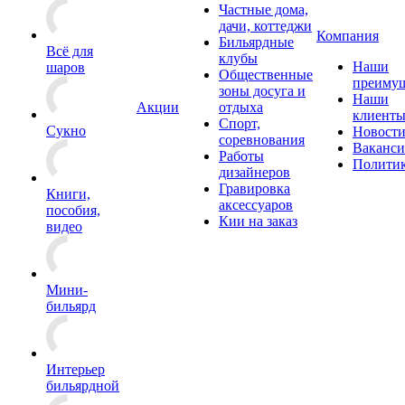
Частные дома,
дачи, коттеджи
Компания
Бильярдные
Всё для
клубы
Наши
шаров
Общественные
преимущ
зоны досуга и
Наши
Акции
отдыха
клиент
Спорт,
Сукно
Новост
соревнования
Ваканс
Работы
Полити
дизайнеров
Гравировка
Книги,
аксессуаров
пособия,
Кии на заказ
видео
Мини-
бильярд
Интерьер
бильярдной