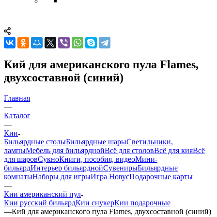
Кий для американского пула Flames,
двухсоставной (синий)
Главная
—
Каталог
—
Кии
Бильярдные столы
Бильярдные шары
Светильники,
лампы
Мебель для бильярдной
Всё для столов
Всё для кия
Всё
для шаров
Сукно
Книги, пособия, видео
Мини-
бильярд
Интерьер бильярдной
Сувениры
Бильярдные
комнаты
Наборы для игры
Игра Новус
Подарочные карты
—
Кии американский пул
Кии русский бильярд
Кии снукер
Кии подарочные
—
Кий для американского пула Flames, двухсоставной (синий)