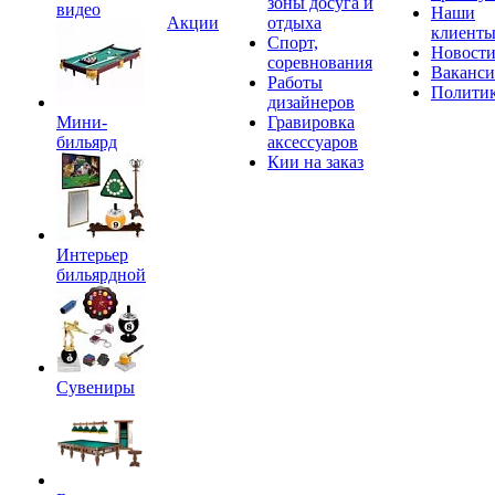
зоны досуга и
видео
Наши
Акции
отдыха
клиент
Спорт,
Новост
соревнования
Ваканс
Работы
Полити
дизайнеров
Мини-
Гравировка
бильярд
аксессуаров
Кии на заказ
Интерьер
бильярдной
Сувениры