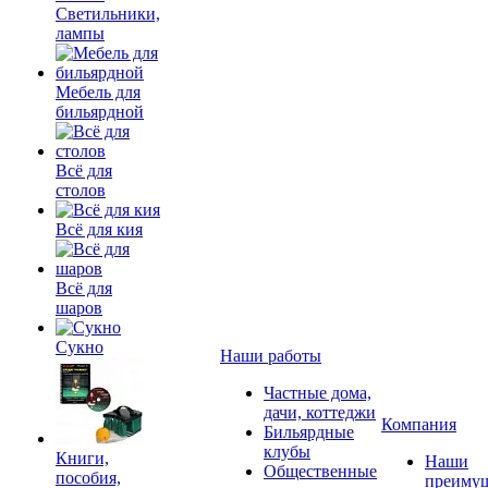
Светильники,
лампы
Мебель для
бильярдной
Всё для
столов
Всё для кия
Всё для
шаров
Сукно
Наши работы
Частные дома,
дачи, коттеджи
Компания
Бильярдные
клубы
Книги,
Наши
Общественные
пособия,
преимущ