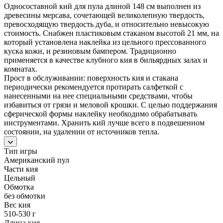
Односоставной кий для пула длиной 148 см выполнен из
древесины мерсава, сочетающей великолепную твердость,
превосходящую твердость дуба, и относительно невысокую
стоимость. Снабжен пластиковым стаканом высотой 21 мм, на
который установлена наклейка из цельного прессованного
куска кожи, и резиновым бампером. Традиционно
применяется в качестве клубного кия в бильярдных залах и
комнатах.
Прост в обслуживании: поверхность кия и стакана
периодически рекомендуется протирать салфеткой с
нанесенными на нее специальными средствами, чтобы
избавиться от грязи и меловой крошки. С целью поддержания
сферической формы наклейку необходимо обрабатывать
инструментами. Хранить кий лучше всего в подвешенном
состоянии, на удалении от источников тепла.
Тип игры
Американский пул
Части кия
Цельный
Обмотка
без обмотки
Вес кия
510-530 г
Длина кия