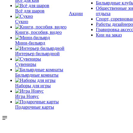
Всё для кия
Бильярдные клуб
Общественные зо
Всё для шаров
Акции
отдыха
Спорт, соревнова
Сукно
Работы дизайнер
Гравировка аксес
Книги, пособия, видео
Кии на заказ
Мини-бильярд
Интерьер бильярдной
Сувениры
Бильярдные комнаты
Наборы для игры
Игра Новус
Подарочные карты