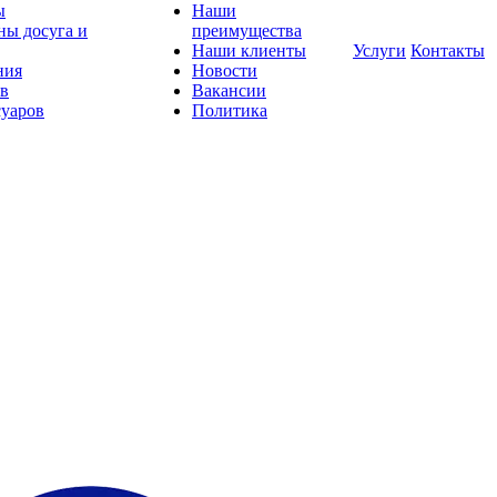
ы
Наши
ны досуга и
преимущества
Наши клиенты
Услуги
Контакты
ния
Новости
ов
Вакансии
суаров
Политика