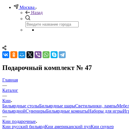
Москва
Назад
Подарочный комплект № 47
Главная
—
Каталог
—
Кии
Бильярдные столы
Бильярдные шары
Светильники, лампы
Мебел
бильярдной
Сувениры
Бильярдные комнаты
Наборы для игры
Иг
—
Кии подарочные
Кии русский бильярд
Кии американский пул
Кии снукер