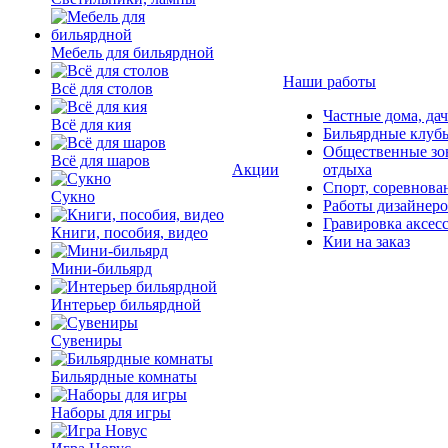
Мебель для бильярдной
Наши работы
Всё для столов
Частные дома, да
Всё для кия
Бильярдные клуб
Общественные зо
Всё для шаров
Акции
отдыха
Спорт, соревнова
Сукно
Работы дизайнер
Гравировка аксес
Книги, пособия, видео
Кии на заказ
Мини-бильярд
Интерьер бильярдной
Сувениры
Бильярдные комнаты
Наборы для игры