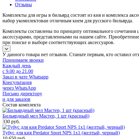
Отзывы
Комплекты для игры в бильярд состоят из кия и комплекса акс
набор укомплектован отличным кием для русского бильярда.
Комплекты составлены по принципу оптимального сочетания ц
аксессуарами, представленными на нашем сайте. Приобретение
при поиске и выборе соответствующих аксессуаров.
У данного товара нет отзывов. Станьте первым, кто оставил отз
Принимаем звонки
Каждый день
с 9.00 до 21.00
Заказ в чате Whatsapp
Консультация
через WhatsApp
Письмо директору
и для заказов
Состав комплекта
Бильярдный мел Мастер, 1 шт (красный)
330
руб.
Тубус для кия Predator Sport NPS 1x1 (желтый, черный)
10 650
руб.