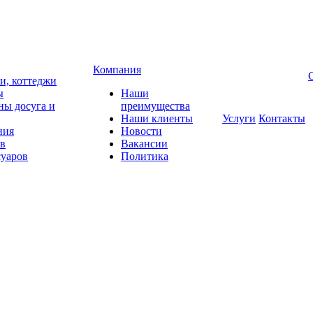
Компания
чи, коттеджи
ы
Наши
ны досуга и
преимущества
Наши клиенты
Услуги
Контакты
ния
Новости
ов
Вакансии
суаров
Политика