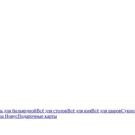
ь для бильярдной
Всё для столов
Всё для кия
Всё для шаров
Сукно
ра Новус
Подарочные карты