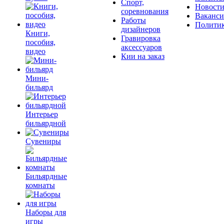
Спорт,
Новост
соревнования
Ваканс
Работы
Полити
дизайнеров
Книги,
Гравировка
пособия,
аксессуаров
видео
Кии на заказ
Мини-
бильярд
Интерьер
бильярдной
Сувениры
Бильярдные
комнаты
Наборы для
игры