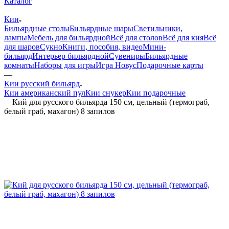
Каталог
—
Кии
Бильярдные столы
Бильярдные шары
Светильники,
лампы
Мебель для бильярдной
Всё для столов
Всё для кия
Всё
для шаров
Сукно
Книги, пособия, видео
Мини-
бильярд
Интерьер бильярдной
Сувениры
Бильярдные
комнаты
Наборы для игры
Игра Новус
Подарочные карты
—
Кии русский бильярд
Кии американский пул
Кии снукер
Кии подарочные
—
Кий для русского бильярда 150 см, цельный (термограб,
белый граб, махагон) 8 запилов