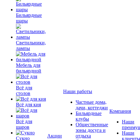
Бильярдные
шары
Светильники,
лампы
Мебель для
бильярдной
Всё для
Наши работы
столов
Частные дома,
Всё для кия
дачи, коттеджи
Компания
Бильярдные
клубы
Всё для
Наши
Общественные
шаров
преимущ
зоны досуга и
Наши
Акции
отдыха
Сукно
клиент