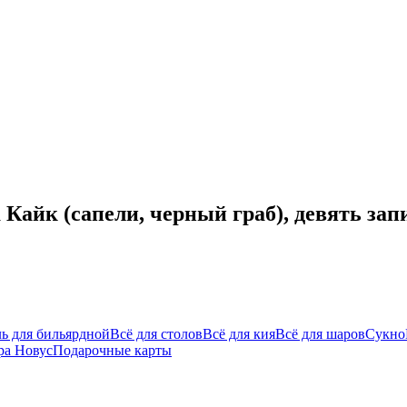
Кайк (сапели, черный граб), девять зап
ь для бильярдной
Всё для столов
Всё для кия
Всё для шаров
Сукно
ра Новус
Подарочные карты