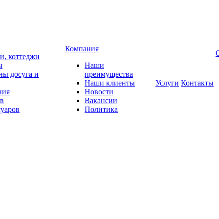
Компания
чи, коттеджи
ы
Наши
ны досуга и
преимущества
Наши клиенты
Услуги
Контакты
ния
Новости
ов
Вакансии
суаров
Политика