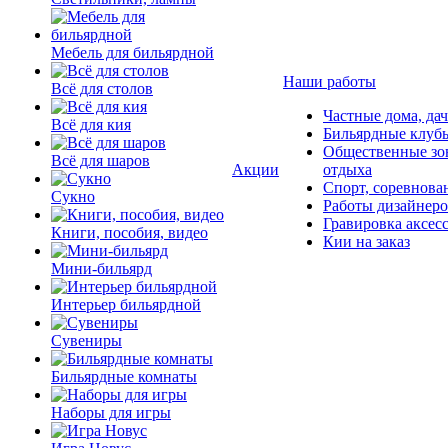
Мебель для бильярдной
Наши работы
Всё для столов
Частные дома, да
Всё для кия
Бильярдные клуб
Общественные зо
Всё для шаров
Акции
отдыха
Спорт, соревнова
Сукно
Работы дизайнер
Гравировка аксес
Книги, пособия, видео
Кии на заказ
Мини-бильярд
Интерьер бильярдной
Сувениры
Бильярдные комнаты
Наборы для игры