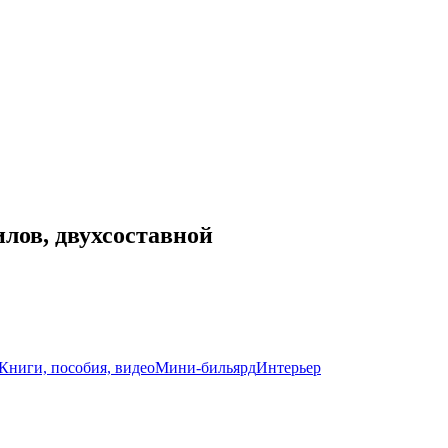
илов, двухсоставной
Книги, пособия, видео
Мини-бильярд
Интерьер