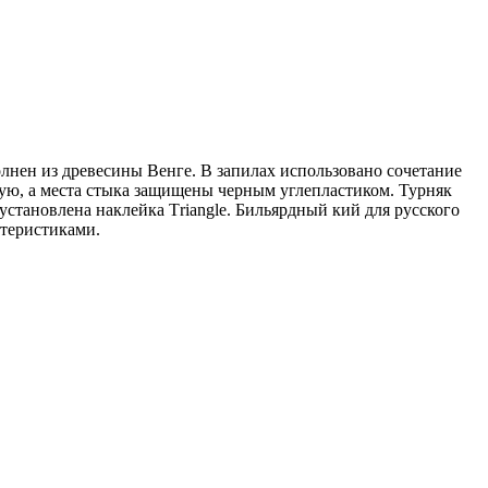
лнен из древесины Венге. В запилах использовано сочетание
ющую, а места стыка защищены черным углепластиком. Турняк
становлена наклейка Тriangle. Бильярдный кий для русского
ктеристиками.