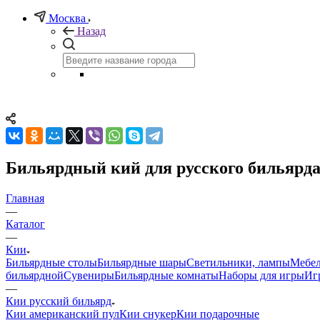
Москва
Назад
Бильярдный кий для русского бильярда Р
Главная
—
Каталог
—
Кии
Бильярдные столы
Бильярдные шары
Светильники, лампы
Мебел
бильярдной
Сувениры
Бильярдные комнаты
Наборы для игры
Иг
—
Кии русский бильярд
Кии американский пул
Кии снукер
Кии подарочные