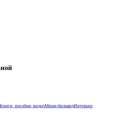
вной
Книги, пособия, видео
Мини-бильярд
Интерьер