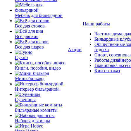
Мебель для бильярдной
Наши работы
Всё для столов
Частные дома, да
Всё для кия
Бильярдные клуб
Общественные зо
Всё для шаров
Акции
отдыха
Спорт, соревнова
Сукно
Работы дизайнер
Гравировка аксес
Книги, пособия, видео
Кии на заказ
Мини-бильярд
Интерьер бильярдной
Сувениры
Бильярдные комнаты
Наборы для игры