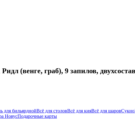
идл (венге, граб), 9 запилов, двухсоста
ь для бильярдной
Всё для столов
Всё для кия
Всё для шаров
Сукно
ра Новус
Подарочные карты