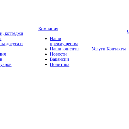
Компания
чи, коттеджи
ы
Наши
ны досуга и
преимущества
Наши клиенты
Услуги
Контакты
ния
Новости
ов
Вакансии
суаров
Политика