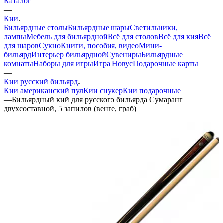
Каталог
—
Кии
Бильярдные столы
Бильярдные шары
Светильники,
лампы
Мебель для бильярдной
Всё для столов
Всё для кия
Всё
для шаров
Сукно
Книги, пособия, видео
Мини-
бильярд
Интерьер бильярдной
Сувениры
Бильярдные
комнаты
Наборы для игры
Игра Новус
Подарочные карты
—
Кии русский бильярд
Кии американский пул
Кии снукер
Кии подарочные
—
Бильярдный кий для русского бильярда Сумаранг
двухсоставной, 5 запилов (венге, граб)