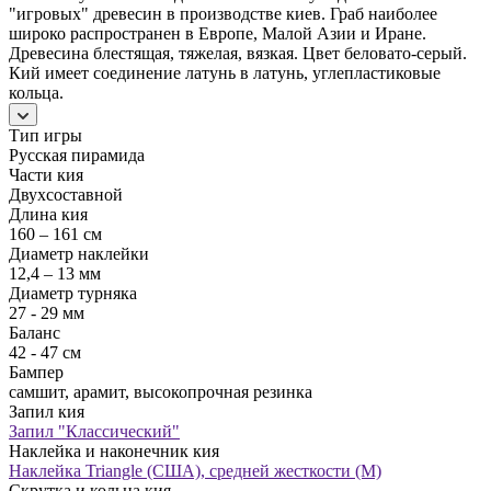
"игровых" древесин в производстве киев. Граб наиболее
широко распространен в Европе, Малой Азии и Иране.
Древесина блестящая, тяжелая, вязкая. Цвет беловато-серый.
Кий имеет соединение латунь в латунь, углепластиковые
кольца.
Тип игры
Русская пирамида
Части кия
Двухсоставной
Длина кия
160 – 161 см
Диаметр наклейки
12,4 – 13 мм
Диаметр турняка
27 - 29 мм
Баланс
42 - 47 см
Бампер
самшит, арамит, высокопрочная резинка
Запил кия
Запил "Классический"
Наклейка и наконечник кия
Наклейка Triangle (США), средней жесткости (М)
Скрутка и кольца кия