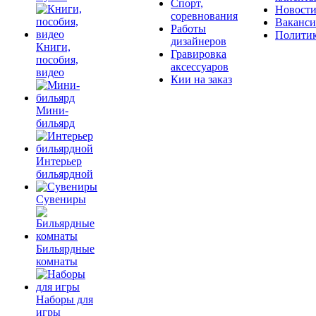
Спорт,
Новост
соревнования
Ваканс
Работы
Полити
дизайнеров
Книги,
Гравировка
пособия,
аксессуаров
видео
Кии на заказ
Мини-
бильярд
Интерьер
бильярдной
Сувениры
Бильярдные
комнаты
Наборы для
игры