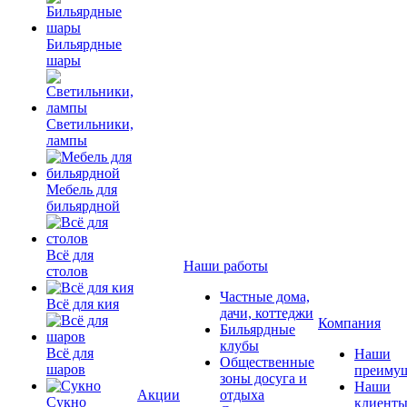
Бильярдные
шары
Светильники,
лампы
Мебель для
бильярдной
Всё для
Наши работы
столов
Частные дома,
Всё для кия
дачи, коттеджи
Компания
Бильярдные
клубы
Всё для
Наши
Общественные
шаров
преимущ
зоны досуга и
Наши
Акции
отдыха
Сукно
клиент