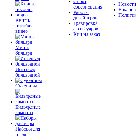
Спорт,
Новост
соревнования
Ваканс
Работы
Полити
дизайнеров
Книги,
Гравировка
пособия,
аксессуаров
видео
Кии на заказ
Мини-
бильярд
Интерьер
бильярдной
Сувениры
Бильярдные
комнаты
Наборы для
игры