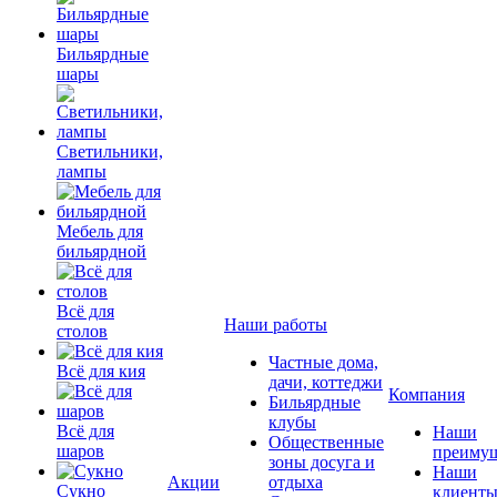
Бильярдные
шары
Светильники,
лампы
Мебель для
бильярдной
Всё для
Наши работы
столов
Частные дома,
Всё для кия
дачи, коттеджи
Компания
Бильярдные
клубы
Всё для
Наши
Общественные
шаров
преимущ
зоны досуга и
Наши
Акции
отдыха
Сукно
клиент