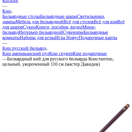
Каталог
—
Кии
Бильярдные столы
Бильярдные шары
Светильники,
лампы
Мебель для бильярдной
Всё для столов
Всё для кия
Всё
для шаров
Сукно
Книги, пособия, видео
Мини-
бильярд
Интерьер бильярдной
Сувениры
Бильярдные
комнаты
Наборы для игры
Игра Новус
Подарочные карты
—
Кии русский бильярд
Кии американский пул
Кии снукер
Кии подарочные
—
Бильярдный кий для русского бильярда Константин,
цельный, укороченный 110 см (мастер Давидов)