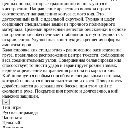
ценных пород, которые традиционно используются в
киестроении. Направление древесного волокна строго
соответствует направлению конуса самого кия. Это
двусоставный кий, с идеальной скруткой. Турняк и шафт
соединяют специальные замки из прочного полимерного
материала. Цельный древесный лепесток без склейки в основе
построении кия обеспечивает стабильность и устойчивость к
искривлению. Улучшенная конструкция крепления и форма
амортизаторов.
Балансировка кия стандартная - равномерное распределение
груза, правильное расположение центра тяжести, соблюдение
веса соединительных узлов. Совершенная балансировка кия
способствует точности удара и гарантирует ровный замах,
верное определение направления разгона и скорости кия.
Кий полируется особым способом и специальным составом,
который наносится в несколько этапов и слоев. Поверхность
дорабатывается до зеркального блеска, при этом кий не
скользит в руке. Покрытие кия прочно и долговечно, а кий
надежно защищен.
Тип игры
Русская пирамида
Части кия
Цельный
Длина кия