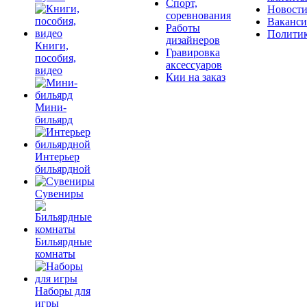
Спорт,
Новост
соревнования
Ваканс
Работы
Полити
дизайнеров
Книги,
Гравировка
пособия,
аксессуаров
видео
Кии на заказ
Мини-
бильярд
Интерьер
бильярдной
Сувениры
Бильярдные
комнаты
Наборы для
игры