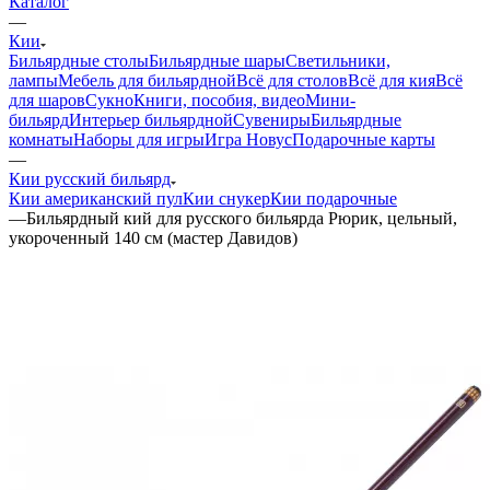
Каталог
—
Кии
Бильярдные столы
Бильярдные шары
Светильники,
лампы
Мебель для бильярдной
Всё для столов
Всё для кия
Всё
для шаров
Сукно
Книги, пособия, видео
Мини-
бильярд
Интерьер бильярдной
Сувениры
Бильярдные
комнаты
Наборы для игры
Игра Новус
Подарочные карты
—
Кии русский бильярд
Кии американский пул
Кии снукер
Кии подарочные
—
Бильярдный кий для русского бильярда Рюрик, цельный,
укороченный 140 см (мастер Давидов)