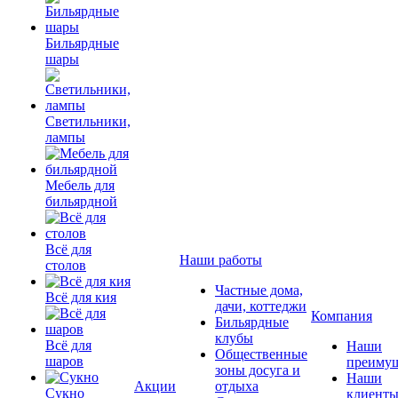
Бильярдные
шары
Светильники,
лампы
Мебель для
бильярдной
Всё для
Наши работы
столов
Частные дома,
Всё для кия
дачи, коттеджи
Компания
Бильярдные
клубы
Всё для
Наши
Общественные
шаров
преимущ
зоны досуга и
Наши
Акции
отдыха
Сукно
клиент