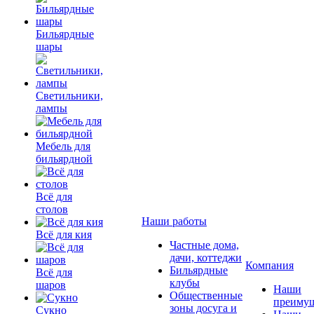
Бильярдные
шары
Светильники,
лампы
Мебель для
бильярдной
Всё для
столов
Наши работы
Всё для кия
Частные дома,
дачи, коттеджи
Компания
Бильярдные
Всё для
клубы
шаров
Наши
Общественные
преимущ
зоны досуга и
Сукно