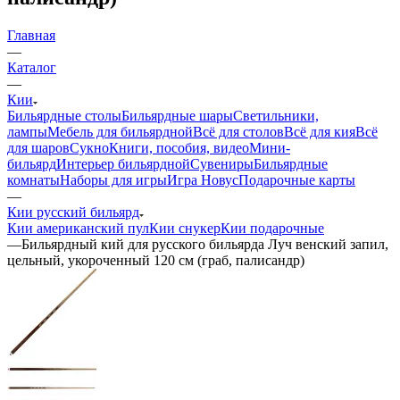
Главная
—
Каталог
—
Кии
Бильярдные столы
Бильярдные шары
Светильники,
лампы
Мебель для бильярдной
Всё для столов
Всё для кия
Всё
для шаров
Сукно
Книги, пособия, видео
Мини-
бильярд
Интерьер бильярдной
Сувениры
Бильярдные
комнаты
Наборы для игры
Игра Новус
Подарочные карты
—
Кии русский бильярд
Кии американский пул
Кии снукер
Кии подарочные
—
Бильярдный кий для русского бильярда Луч венский запил,
цельный, укороченный 120 см (граб, палисандр)