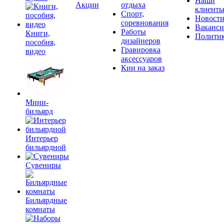
Наши
Акции
отдыха
клиент
Спорт,
Новост
соревнования
Ваканс
Работы
Книги,
Полити
дизайнеров
пособия,
Гравировка
видео
аксессуаров
Кии на заказ
Мини-
бильярд
Интерьер
бильярдной
Сувениры
Бильярдные
комнаты