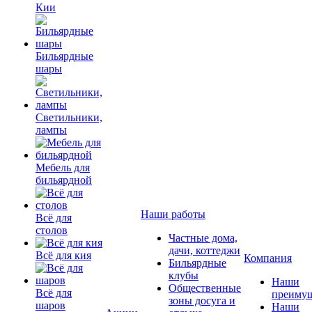
Кии
Бильярдные
шары
Светильники,
лампы
Мебель для
бильярдной
Наши работы
Всё для
столов
Частные дома,
дачи, коттеджи
Всё для кия
Компания
Бильярдные
клубы
Наши
Общественные
Всё для
преимущ
зоны досуга и
шаров
Наши