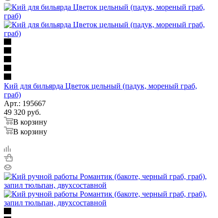
Кий для бильярда Цветок цельный (падук, мореный граб,
граб)
Арт.: 195667
49 320
руб.
В корзину
В корзину