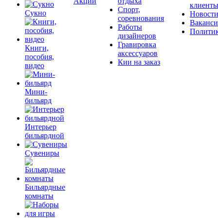
Акции
отдыха
клиент
Спорт,
Сукно
Новост
соревнования
Ваканс
Работы
Полити
дизайнеров
Гравировка
Книги,
аксессуаров
пособия,
Кии на заказ
видео
Мини-
бильярд
Интерьер
бильярдной
Сувениры
Бильярдные
комнаты