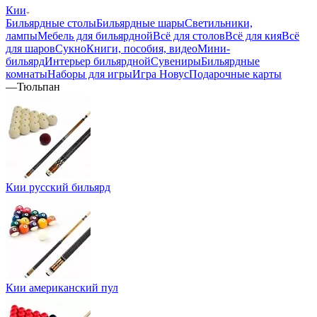
Кии
Бильярдные столы
Бильярдные шары
Светильники,
лампы
Мебель для бильярдной
Всё для столов
Всё для кия
Всё
для шаров
Сукно
Книги, пособия, видео
Мини-
бильярд
Интерьер бильярдной
Сувениры
Бильярдные
комнаты
Наборы для игры
Игра Новус
Подарочные карты
—
Тюльпан
Кии русский бильярд
Кии американский пул