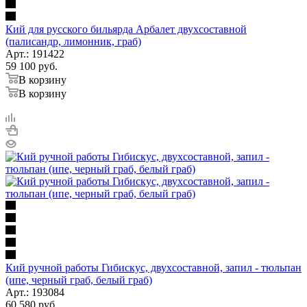
Кий для русского бильярда Арбалет двухсоставной
(палисандр, лимонник, граб)
Арт.: 191422
59 100
руб.
В корзину
В корзину
Кий ручной работы Гибискус, двухсоставной, запил - тюльпан
(ипе, черный граб, белый граб)
Арт.: 193084
60 580
руб.