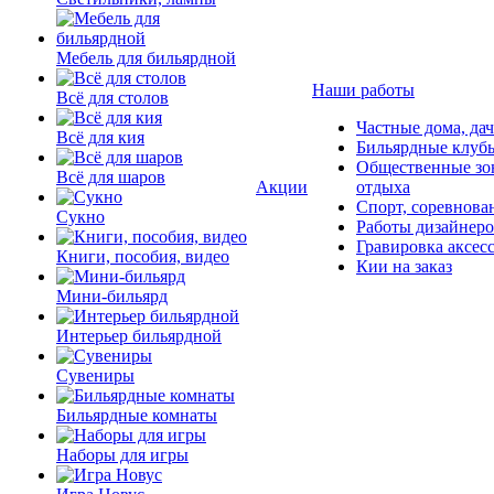
Мебель для бильярдной
Наши работы
Всё для столов
Частные дома, да
Всё для кия
Бильярдные клуб
Общественные зо
Всё для шаров
Акции
отдыха
Спорт, соревнова
Сукно
Работы дизайнер
Гравировка аксес
Книги, пособия, видео
Кии на заказ
Мини-бильярд
Интерьер бильярдной
Сувениры
Бильярдные комнаты
Наборы для игры