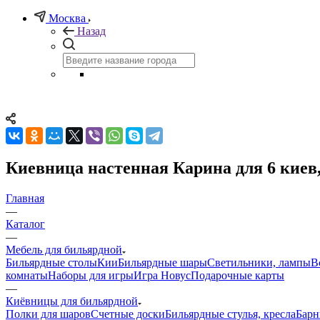
Москва
Назад
Киевница настенная Карина для 6 киев
Главная
—
Каталог
—
Мебель для бильярдной
Бильярдные столы
Кии
Бильярдные шары
Светильники, лампы
В
комнаты
Наборы для игры
Игра Новус
Подарочные карты
—
Киёвницы для бильярдной
Полки для шаров
Счетные доски
Бильярдные стулья, кресла
Барн