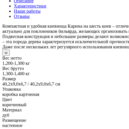
Описание
Характеристики
Наши работы
Отзывы
Компактная и удобная киевница Карина на шесть киев – отлич
актуально для поклонников бильярда, желающих организовать 
Подвесная конструкция и небольшие размеры делают возможной
– эта порода дерева характеризуется исключительной прочност
Даже после нескольких лет регулярного использования киевниц
Вес нетто
1,200-1,300 кг
Вес брутто
1,300-1,400 кг
Размер
40,2х9,0х6,7 / 40,2х9,0х6,7 см
Упаковка
коробка картонная
Цвет
коричневый
Материал
дуб
Размещение
настенное