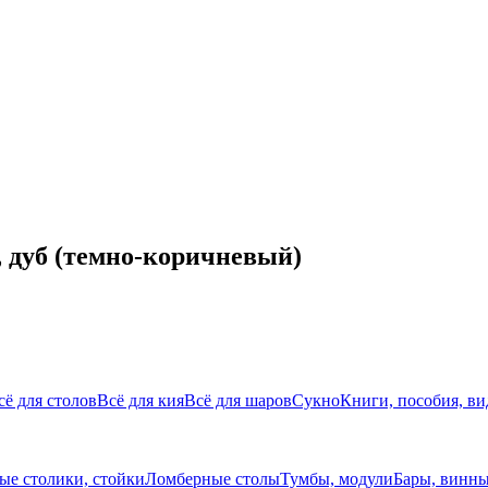
, дуб (темно-коричневый)
сё для столов
Всё для кия
Всё для шаров
Сукно
Книги, пособия, ви
ые столики, стойки
Ломберные столы
Тумбы, модули
Бары, винны