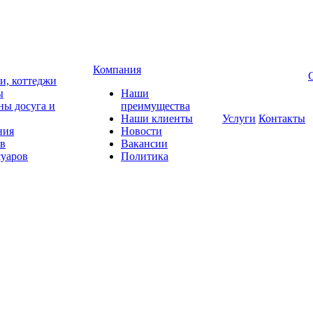
Компания
чи, коттеджи
ы
Наши
ны досуга и
преимущества
Наши клиенты
Услуги
Контакты
ния
Новости
ов
Вакансии
суаров
Политика