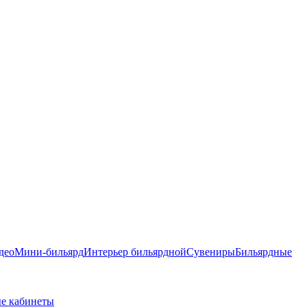
део
Мини-бильярд
Интерьер бильярдной
Сувениры
Бильярдные
е кабинеты