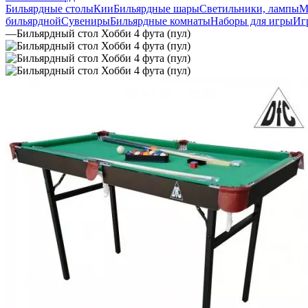
Бильярдные столы
Кии
Бильярдные шары
Светильники, лампы
М
бильярдной
Сувениры
Бильярдные комнаты
Наборы для игры
Иг
—
Бильярдный стол Хобби 4 фута (пул)