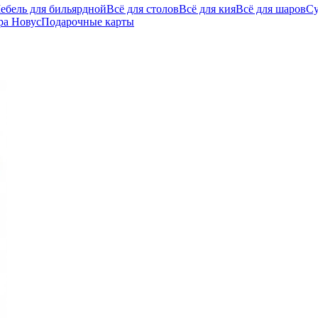
ебель для бильярдной
Всё для столов
Всё для кия
Всё для шаров
С
ра Новус
Подарочные карты