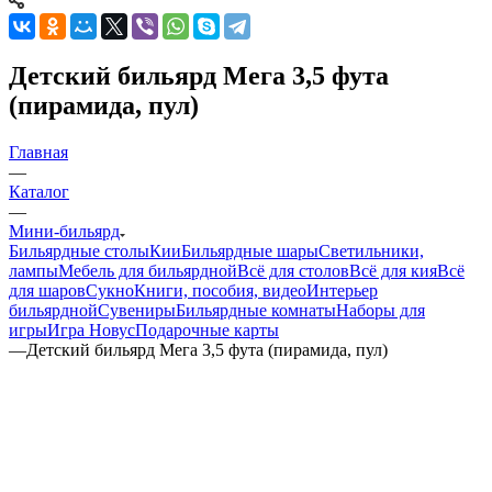
Детский бильярд Мега 3,5 фута
(пирамида, пул)
Главная
—
Каталог
—
Мини-бильярд
Бильярдные столы
Кии
Бильярдные шары
Светильники,
лампы
Мебель для бильярдной
Всё для столов
Всё для кия
Всё
для шаров
Сукно
Книги, пособия, видео
Интерьер
бильярдной
Сувениры
Бильярдные комнаты
Наборы для
игры
Игра Новус
Подарочные карты
—
Детский бильярд Мега 3,5 фута (пирамида, пул)