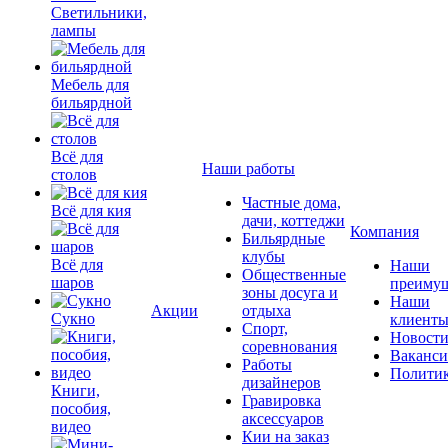
Светильники,
лампы
Мебель для
бильярдной
Всё для
Наши работы
столов
Частные дома,
Всё для кия
дачи, коттеджи
Компания
Бильярдные
клубы
Всё для
Наши
Общественные
шаров
преимущ
зоны досуга и
Наши
Акции
отдыха
Сукно
клиент
Спорт,
Новост
соревнования
Ваканс
Работы
Полити
дизайнеров
Книги,
Гравировка
пособия,
аксессуаров
видео
Кии на заказ