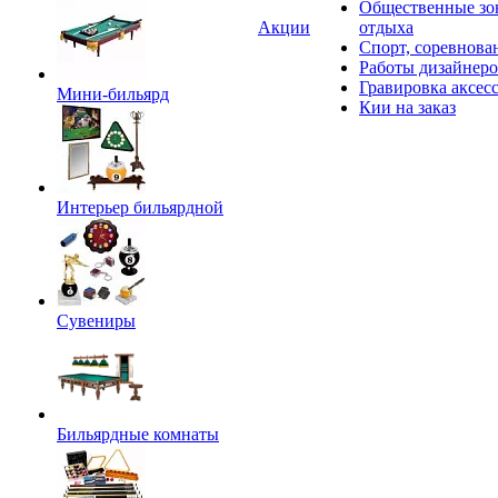
Общественные зо
Акции
отдыха
Спорт, соревнова
Работы дизайнер
Гравировка аксес
Мини-бильярд
Кии на заказ
Интерьер бильярдной
Сувениры
Бильярдные комнаты