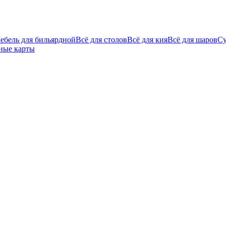
ебель для бильярдной
Всё для столов
Всё для кия
Всё для шаров
С
ные карты