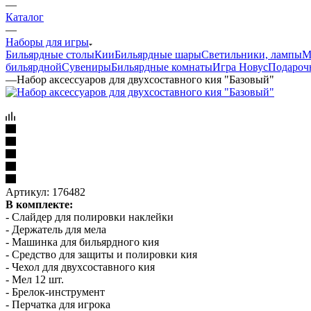
—
Каталог
—
Наборы для игры
Бильярдные столы
Кии
Бильярдные шары
Светильники, лампы
М
бильярдной
Сувениры
Бильярдные комнаты
Игра Новус
Подароч
—
Набор аксессуаров для двухсоставного кия "Базовый"
Артикул:
176482
В комплекте:
- Слайдер для полировки наклейки
- Держатель для мела
- Машинка для бильярдного кия
- Средство для защиты и полировки кия
- Чехол для двухсоставного кия
- Мел 12 шт.
- Брелок-инструмент
- Перчатка для игрока