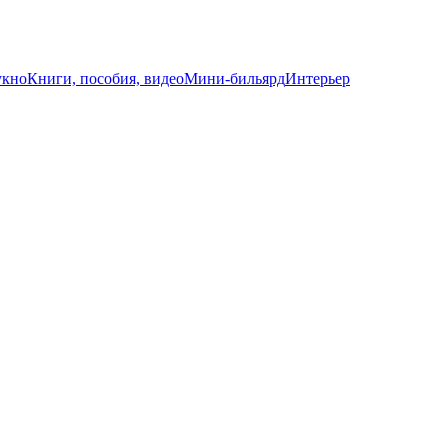
укно
Книги, пособия, видео
Мини-бильярд
Интерьер