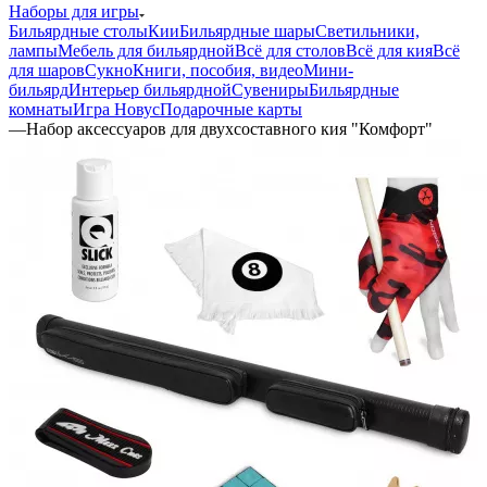
Наборы для игры
Бильярдные столы
Кии
Бильярдные шары
Светильники,
лампы
Мебель для бильярдной
Всё для столов
Всё для кия
Всё
для шаров
Сукно
Книги, пособия, видео
Мини-
бильярд
Интерьер бильярдной
Сувениры
Бильярдные
комнаты
Игра Новус
Подарочные карты
—
Набор аксессуаров для двухсоставного кия "Комфорт"