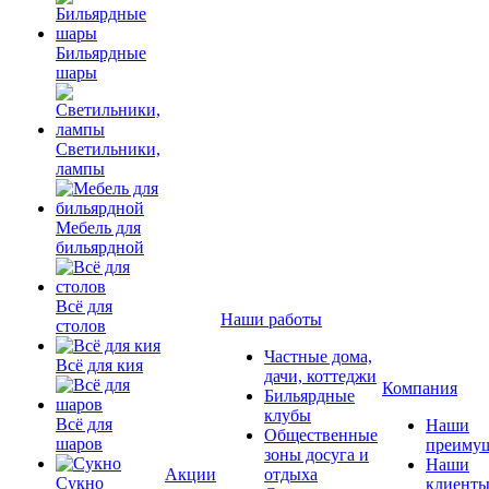
Бильярдные
шары
Светильники,
лампы
Мебель для
бильярдной
Всё для
Наши работы
столов
Частные дома,
Всё для кия
дачи, коттеджи
Компания
Бильярдные
клубы
Всё для
Наши
Общественные
шаров
преимущ
зоны досуга и
Наши
Акции
отдыха
Сукно
клиент