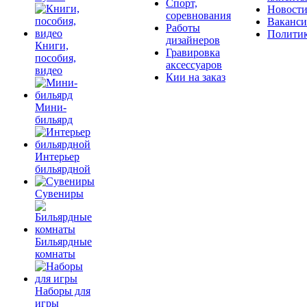
Спорт,
Новост
соревнования
Ваканс
Работы
Полити
дизайнеров
Книги,
Гравировка
пособия,
аксессуаров
видео
Кии на заказ
Мини-
бильярд
Интерьер
бильярдной
Сувениры
Бильярдные
комнаты
Наборы для
игры