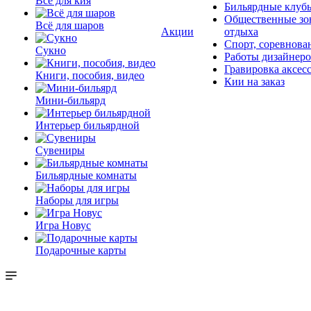
Всё для кия
Бильярдные клуб
Общественные зо
Всё для шаров
Акции
отдыха
Спорт, соревнова
Сукно
Работы дизайнер
Гравировка аксес
Книги, пособия, видео
Кии на заказ
Мини-бильярд
Интерьер бильярдной
Сувениры
Бильярдные комнаты
Наборы для игры
Игра Новус
Подарочные карты