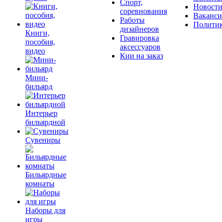
Спорт,
Новост
соревнования
Ваканс
Работы
Полити
дизайнеров
Книги,
Гравировка
пособия,
аксессуаров
видео
Кии на заказ
Мини-
бильярд
Интерьер
бильярдной
Сувениры
Бильярдные
комнаты
Наборы для
игры