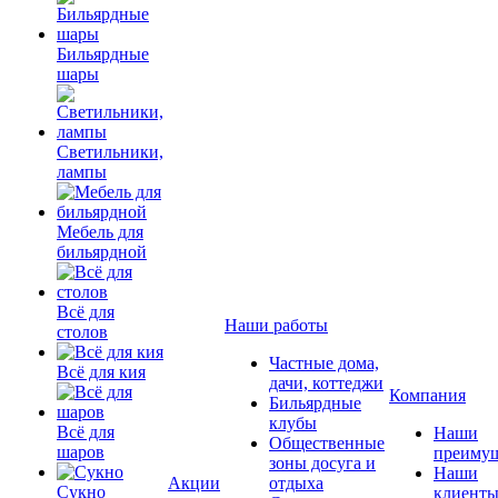
Бильярдные
шары
Светильники,
лампы
Мебель для
бильярдной
Всё для
Наши работы
столов
Частные дома,
Всё для кия
дачи, коттеджи
Компания
Бильярдные
клубы
Всё для
Наши
Общественные
шаров
преимущ
зоны досуга и
Наши
Акции
отдыха
Сукно
клиент