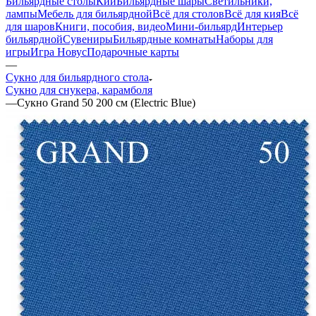
Бильярдные столы
Кии
Бильярдные шары
Светильники,
лампы
Мебель для бильярдной
Всё для столов
Всё для кия
Всё
для шаров
Книги, пособия, видео
Мини-бильярд
Интерьер
бильярдной
Сувениры
Бильярдные комнаты
Наборы для
игры
Игра Новус
Подарочные карты
—
Сукно для бильярдного стола
Сукно для снукера, карамболя
—
Сукно Grand 50 200 см (Electric Blue)