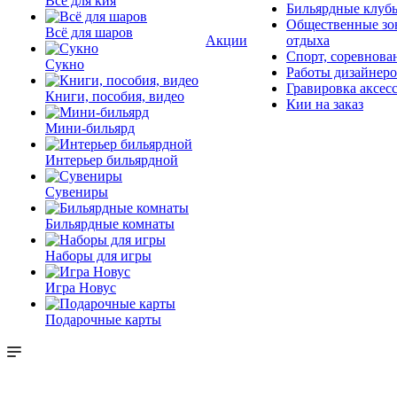
Всё для кия
Бильярдные клуб
Общественные зо
Всё для шаров
Акции
отдыха
Спорт, соревнова
Сукно
Работы дизайнер
Гравировка аксес
Книги, пособия, видео
Кии на заказ
Мини-бильярд
Интерьер бильярдной
Сувениры
Бильярдные комнаты
Наборы для игры
Игра Новус
Подарочные карты