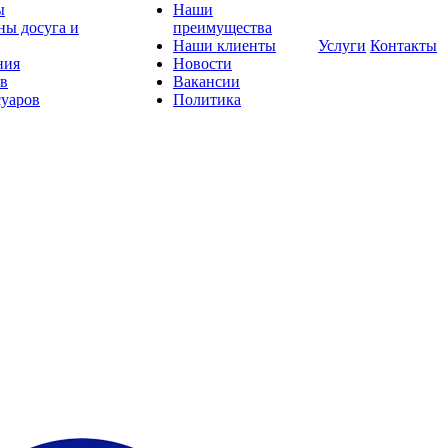
ы
Наши
ны досуга и
преимущества
Наши клиенты
Услуги
Контакты
ния
Новости
ов
Вакансии
суаров
Политика