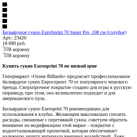
Бильярдное сукно EuroSprint 70 Super Pro, 198 см (голубое)
Арт.: 23420
18 890
руб.
В корзину
В корзину
Купить сукно Eurosprint 70 по низкой цене
Гипермаркет «Ozone Billiards» предлагает профессиональное
бильярдное сукно Евроспринт 70 от популярного чешского
бренда. Сверхпрочное покрытие создано для игры в русскую
пирамиду, при этом, оно великолепно подходит и для
американского пула.
Бильярдное сукно Eurosprint 70 рекомендовано для
использования в клубах. Желающим максимально снизить
расходы, связанные с перетяжкой сукна, советуем обратить
внимание на модификацию этой марки – покрытие с
водоотталкивающей пропиткой, которая обеспечивает
надежную защиту материала внешних воздействий. Даже