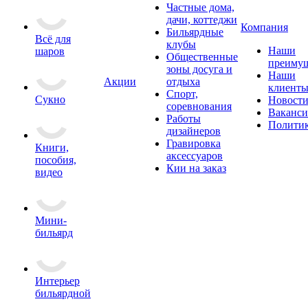
Частные дома,
дачи, коттеджи
Компания
Бильярдные
Всё для
клубы
Наши
шаров
Общественные
преимущ
зоны досуга и
Наши
Акции
отдыха
клиент
Спорт,
Сукно
Новост
соревнования
Ваканс
Работы
Полити
дизайнеров
Гравировка
Книги,
аксессуаров
пособия,
Кии на заказ
видео
Мини-
бильярд
Интерьер
бильярдной