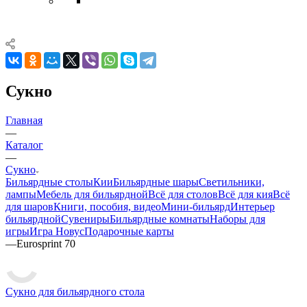
Сукно
Главная
—
Каталог
—
Сукно
Бильярдные столы
Кии
Бильярдные шары
Светильники,
лампы
Мебель для бильярдной
Всё для столов
Всё для кия
Всё
для шаров
Книги, пособия, видео
Мини-бильярд
Интерьер
бильярдной
Сувениры
Бильярдные комнаты
Наборы для
игры
Игра Новус
Подарочные карты
—
Eurosprint 70
Сукно для бильярдного стола