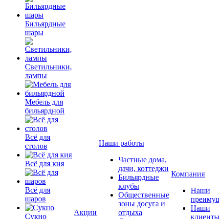
Бильярдные
шары
Светильники,
лампы
Мебель для
бильярдной
Всё для
Наши работы
столов
Частные дома,
Всё для кия
дачи, коттеджи
Компания
Бильярдные
клубы
Всё для
Наши
Общественные
шаров
преимущ
зоны досуга и
Наши
Акции
отдыха
Сукно
клиент