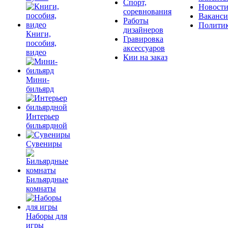
Спорт,
Новост
соревнования
Ваканс
Работы
Полити
дизайнеров
Книги,
Гравировка
пособия,
аксессуаров
видео
Кии на заказ
Мини-
бильярд
Интерьер
бильярдной
Сувениры
Бильярдные
комнаты
Наборы для
игры