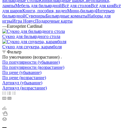
Бильярдные столы
Кии
Бильярдные шары
Светильники,
лампы
Мебель для бильярдной
Всё для столов
Всё для кия
Всё
для шаров
Книги, пособия, видео
Мини-бильярд
Интерьер
бильярдной
Сувениры
Бильярдные комнаты
Наборы для
игры
Игра Новус
Подарочные карты
—
Eurosprint Cardinal
Сукно для бильярдного стола
Сукно для снукера, карамболя
Фильтр
По умолчанию (возрастание)
По популярности (убывание)
По популярности (возрастание)
По цене (убывание)
По цене (возрастание)
Артикул (убывание)
Артикул (возрастание)