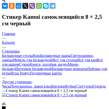
Стикер Kamui самоклеящийся 8 × 2,5
см черный
Главная
—
Каталог
—
Сувениры
Бильярдные столы
Кии
Бильярдные шары
Светильники,
лампы
Мебель для бильярдной
Всё для столов
Всё для кия
Всё
для шаров
Сукно
Книги, пособия, видео
Мини-
бильярд
Интерьер бильярдной
Бильярдные комнаты
Наборы для
игры
Игра Новус
Подарочные карты
—
Другие сувениры
Часы
Пепельницы, зажигалки
Брелоки
Кубки
Статуэтки
Одежда
—
Стикер Kamui самоклеящийся 8 × 2,5 см черный