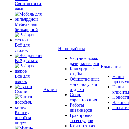
Светильники,
лампы
Мебель для
бильярдной
Всё для
Наши работы
столов
Частные дома,
Всё для кия
дачи, коттеджи
Компания
Бильярдные
клубы
Всё для
Наши
Общественные
шаров
преимущ
зоны досуга и
Наши
Акции
отдыха
Сукно
клиент
Спорт,
Новост
соревнования
Ваканс
Работы
Полити
дизайнеров
Книги,
Гравировка
пособия,
аксессуаров
видео
Кии на заказ